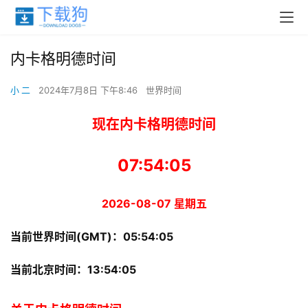
内卡格明德时间
小 二
2024年7月8日 下午8:46
世界时间
现在内卡格明德时间
07:54:05
2026-08-07 星期五
当前世界时间(GMT)：
05:54:05
当前北京时间：
13:54:05