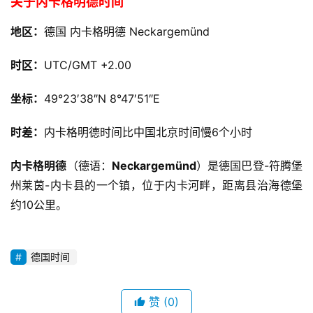
关于内卡格明德时间
地区：
德国 内卡格明德 Neckargemünd
时区：
UTC/GMT +2.00
坐标：
49°23′38″N
8°47′51″E
时差：
内卡格明德时间比中国北京时间慢6个小时
内卡格明德
（德语：
Neckargemünd
）是德国巴登-符腾堡
州莱茵-内卡县的一个镇，位于内卡河畔，距离县治海德堡
约10公里
。
德国时间
赞
(0)