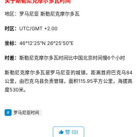
关于斯勒尼克摩尔多瓦时间
地区：罗马尼亚 斯勒尼克摩尔多瓦
时区：
UTC/GMT +2.00
坐标：
46°12′25″N
26°25′50″E
时差：
斯勒尼克摩尔多瓦时间比中国北京时间慢6个小时
斯勒尼克摩尔多瓦是罗马尼亚的城镇，距离首府巴克乌84
公里，由巴克乌县负责管辖，面积115.95平方公里，海拔高
度530米。
罗马尼亚时间
赞
(0)