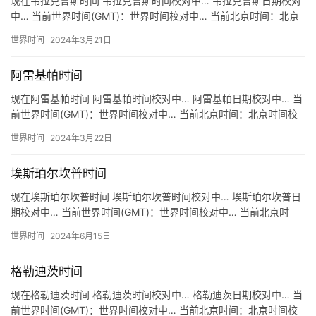
现在韦拉克鲁斯时间 韦拉克鲁斯时间校对中… 韦拉克鲁斯日期校对
中… 当前世界时间(GMT)：世界时间校对中… 当前北京时间：北京
时间校对中… 关于韦拉克鲁斯时间 地区：墨西哥 韦拉…
世界时间
2024年3月21日
阿雷基帕时间
现在阿雷基帕时间 阿雷基帕时间校对中… 阿雷基帕日期校对中… 当
前世界时间(GMT)：世界时间校对中… 当前北京时间：北京时间校
对中… 关于阿雷基帕时间 地区： 秘鲁 阿雷基帕 A…
世界时间
2024年3月22日
埃斯珀尔坎普时间
现在埃斯珀尔坎普时间 埃斯珀尔坎普时间校对中… 埃斯珀尔坎普日
期校对中… 当前世界时间(GMT)：世界时间校对中… 当前北京时
间：北京时间校对中… 关于埃斯珀尔坎普时间 地区：德国…
世界时间
2024年6月15日
格勒迪茨时间
现在格勒迪茨时间 格勒迪茨时间校对中… 格勒迪茨日期校对中… 当
前世界时间(GMT)：世界时间校对中… 当前北京时间：北京时间校