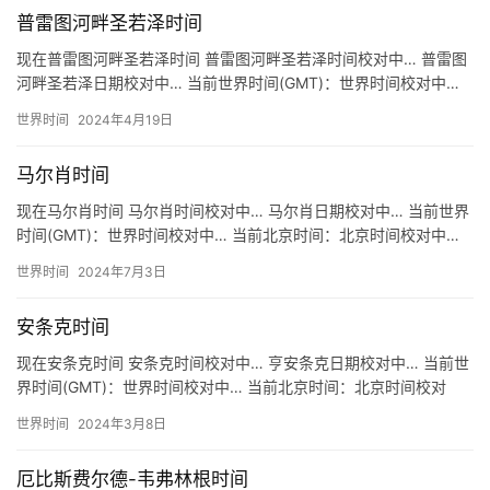
普雷图河畔圣若泽时间
现在普雷图河畔圣若泽时间 普雷图河畔圣若泽时间校对中… 普雷图
河畔圣若泽日期校对中… 当前世界时间(GMT)：世界时间校对中…
当前北京时间：北京时间校对中… 关于普雷图河畔圣若泽…
世界时间
2024年4月19日
马尔肖时间
现在马尔肖时间 马尔肖时间校对中… 马尔肖日期校对中… 当前世界
时间(GMT)：世界时间校对中… 当前北京时间：北京时间校对中…
关于马尔肖时间 地区：德国 马尔肖 Malchow…
世界时间
2024年7月3日
安条克时间
现在安条克时间 安条克时间校对中… 亨安条克日期校对中… 当前世
界时间(GMT)：世界时间校对中… 当前北京时间：北京时间校对
中… 关于安条克时间 地区：美国 安条克 时区：UTC…
世界时间
2024年3月8日
厄比斯费尔德-韦弗林根时间