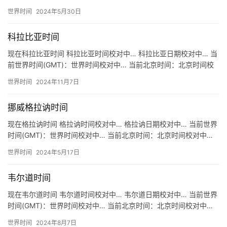
阿伦时间 地区：德国 阿伦 Aalen 时区：UTC…
世界时间
2024年5月30日
科拉比亚时间
现在科拉比亚时间 科拉比亚时间校对中… 科拉比亚日期校对中… 当
前世界时间(GMT)：世界时间校对中… 当前北京时间：北京时间校
对中… 关于科拉比亚时间 地区：罗马尼亚 科拉比亚 …
世界时间
2024年11月7日
挪威格拉讷时间
现在格拉讷时间 格拉讷时间校对中… 格拉讷日期校对中… 当前世界
时间(GMT)：世界时间校对中… 当前北京时间：北京时间校对中…
关于格拉讷时间 地区：挪威 格拉讷 时区：UTC/…
世界时间
2024年5月17日
韦尔道时间
现在韦尔道时间 韦尔道时间校对中… 韦尔道日期校对中… 当前世界
时间(GMT)：世界时间校对中… 当前北京时间：北京时间校对中…
关于韦尔道时间 地区：德国 韦尔道 Werdau …
世界时间
2024年8月7日