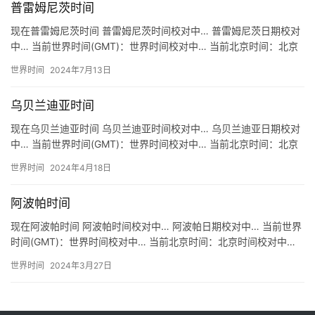
普雷姆尼茨时间
现在普雷姆尼茨时间 普雷姆尼茨时间校对中… 普雷姆尼茨日期校对
中… 当前世界时间(GMT)：世界时间校对中… 当前北京时间：北京
时间校对中… 关于普雷姆尼茨时间 地区：德国 普雷姆…
世界时间
2024年7月13日
乌贝兰迪亚时间
现在乌贝兰迪亚时间 乌贝兰迪亚时间校对中… 乌贝兰迪亚日期校对
中… 当前世界时间(GMT)：世界时间校对中… 当前北京时间：北京
时间校对中… 关于乌贝兰迪亚时间 地区：巴西 乌贝兰…
世界时间
2024年4月18日
阿波帕时间
现在阿波帕时间 阿波帕时间校对中… 阿波帕日期校对中… 当前世界
时间(GMT)：世界时间校对中… 当前北京时间：北京时间校对中…
关于阿波帕时间 地区：萨尔瓦多 阿波帕 时区：UT…
世界时间
2024年3月27日