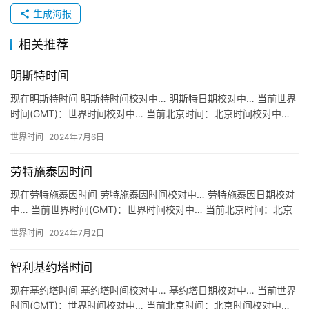
生成海报
相关推荐
明斯特时间
现在明斯特时间 明斯特时间校对中… 明斯特日期校对中… 当前世界
时间(GMT)：世界时间校对中… 当前北京时间：北京时间校对中…
关于明斯特时间 地区：德国 明斯特 Münster…
世界时间
2024年7月6日
劳特施泰因时间
现在劳特施泰因时间 劳特施泰因时间校对中… 劳特施泰因日期校对
中… 当前世界时间(GMT)：世界时间校对中… 当前北京时间：北京
时间校对中… 关于劳特施泰因时间 地区：德国 劳特施…
世界时间
2024年7月2日
智利基约塔时间
现在基约塔时间 基约塔时间校对中… 基约塔日期校对中… 当前世界
时间(GMT)：世界时间校对中… 当前北京时间：北京时间校对中…