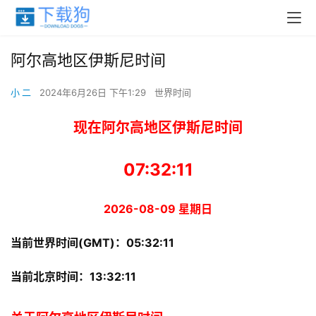
阿尔高地区伊斯尼时间
小 二
2024年6月26日 下午1:29
世界时间
现在阿尔高地区伊斯尼时间
07:32:12
2026-08-09 星期日
当前世界时间(GMT)：
05:32:12
当前北京时间：
13:32:12