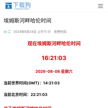
埃姆斯河畔哈伦时间
小 二
2024年6月24日 上午11:31
世界时间
现在埃姆斯河畔哈伦时间
16:21:04
2026-08-08 星期六
当前世界时间(GMT)：
14:21:04
当前北京时间：
22:21:04