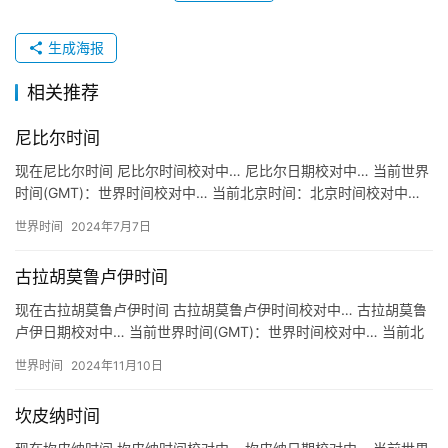
生成海报
相关推荐
尼比尔时间
现在尼比尔时间 尼比尔时间校对中… 尼比尔日期校对中… 当前世界
时间(GMT)：世界时间校对中… 当前北京时间：北京时间校对中…
关于尼比尔时间 地区：德国 尼比尔 Niebüll…
世界时间
2024年7月7日
古拉胡莫鲁卢伊时间
现在古拉胡莫鲁卢伊时间 古拉胡莫鲁卢伊时间校对中… 古拉胡莫鲁
卢伊日期校对中… 当前世界时间(GMT)：世界时间校对中… 当前北
京时间：北京时间校对中… 关于古拉胡莫鲁卢伊时间 地…
世界时间
2024年11月10日
坎皮纳时间