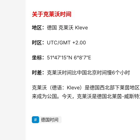
关于克莱沃时间
地区：
德国 克莱沃 Kleve
时区：
UTC/GMT +2.00
坐标：
51°47′15″N
6°8′7″E
时差：
克莱沃时间比中国北京时间慢6个小时
克莱沃
（德语：
Kleve
）是德国西北部下莱茵地区（
来成为公国。今天，克莱沃是德国北莱茵-威斯特法伦州
德国时间