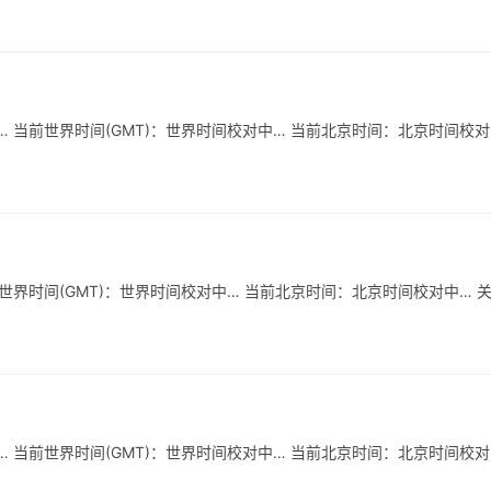
 当前世界时间(GMT)：世界时间校对中… 当前北京时间：北京时间校对中
界时间(GMT)：世界时间校对中… 当前北京时间：北京时间校对中… 关于林
当前世界时间(GMT)：世界时间校对中… 当前北京时间：北京时间校对中…