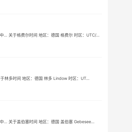
… 关于格费尔时间 地区：德国 格费尔 时区：UTC/…
多时间 地区：德国 林多 Lindow 时区：UT…
 关于盖伯塞时间 地区：德国 盖伯塞 Gebesee…