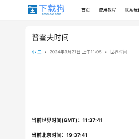
首页
使用教程
联系我
普霍夫时间
小 二
•
2024年9月21日 上午11:05
•
世界时间
当前世界时间(GMT)：
11:37:41
当前北京时间：
19:37:41