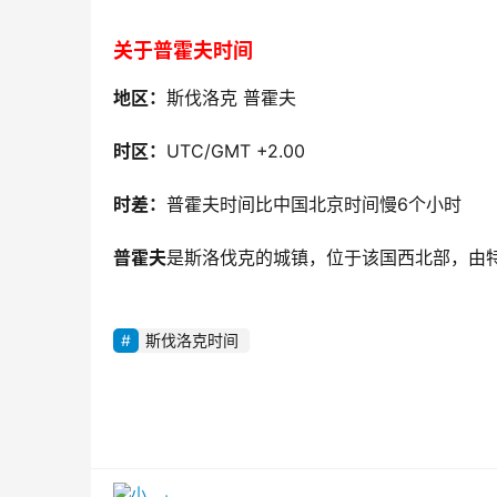
关于普霍夫时间
地区：
斯伐洛克 普霍夫
时区：
UTC/GMT +2.00
时差：
普霍夫时间比中国北京时间慢6个小时
普霍夫
是斯洛伐克的城镇，位于该国西北部，由特伦
斯伐洛克时间