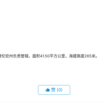
钦州负责管辖，面积41.50平方公里，海拔高度265米。
赞
(0)