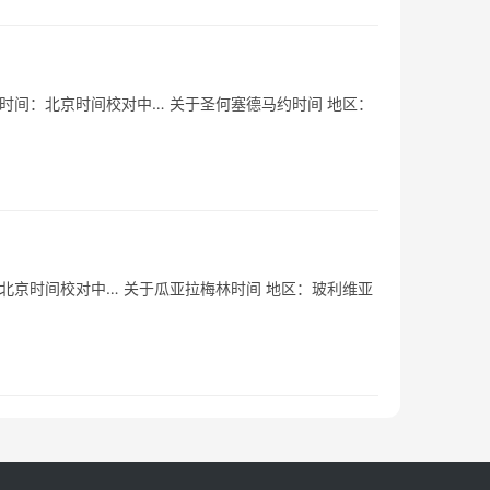
京时间：北京时间校对中… 关于圣何塞德马约时间 地区：
：北京时间校对中… 关于瓜亚拉梅林时间 地区：玻利维亚