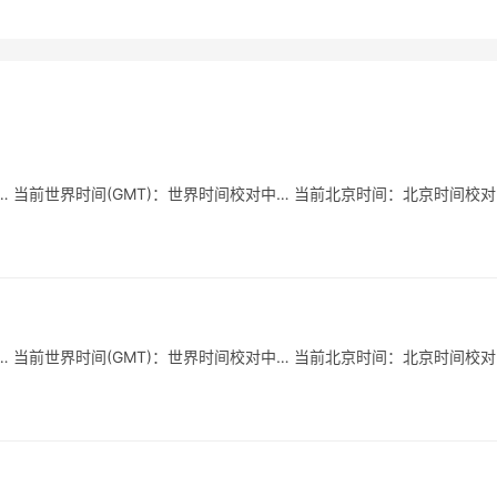
当前世界时间(GMT)：世界时间校对中… 当前北京时间：北京时间校对中… 
当前世界时间(GMT)：世界时间校对中… 当前北京时间：北京时间校对中… 