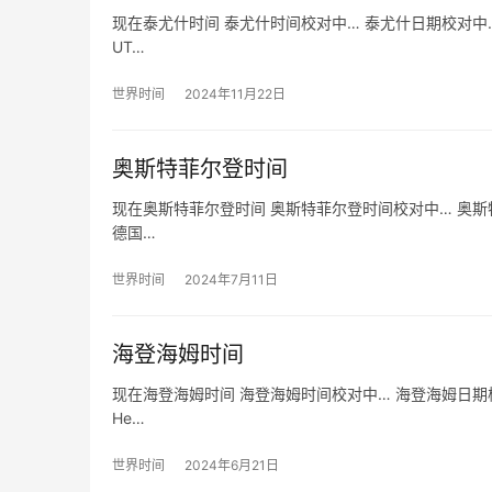
现在泰尤什时间 泰尤什时间校对中… 泰尤什日期校对中…
UT…
世界时间
2024年11月22日
奥斯特菲尔登时间
现在奥斯特菲尔登时间 奥斯特菲尔登时间校对中… 奥斯
德国…
世界时间
2024年7月11日
海登海姆时间
现在海登海姆时间 海登海姆时间校对中… 海登海姆日期校
He…
世界时间
2024年6月21日