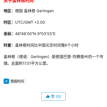
关于盖林根时间
地区：
德国 盖林根 Gerlingen
时区：
UTC/GMT +2.00
坐标：
48°48′00″N
9°03′55″E
时差：
盖林根时间比中国北京时间慢6个小时
盖林根（德语：
Gerlingen
）是德国巴登-符腾堡州的一个市
镇。总面积17.01平方公里。
德国时间
赞
(0)