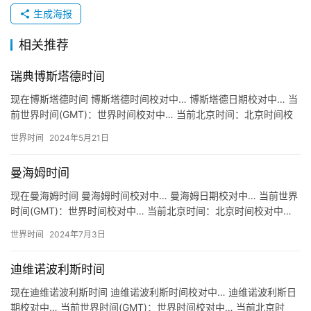
生成海报
相关推荐
瑞典博斯塔德时间
现在博斯塔德时间 博斯塔德时间校对中… 博斯塔德日期校对中… 当
前世界时间(GMT)：世界时间校对中… 当前北京时间：北京时间校
对中… 关于博斯塔德时间 地区：瑞典 博斯塔德 Bå…
世界时间
2024年5月21日
曼海姆时间
现在曼海姆时间 曼海姆时间校对中… 曼海姆日期校对中… 当前世界
时间(GMT)：世界时间校对中… 当前北京时间：北京时间校对中…
关于曼海姆时间 地区：德国 曼海姆 Mannhei…
世界时间
2024年7月3日
迪维诺波利斯时间
现在迪维诺波利斯时间 迪维诺波利斯时间校对中… 迪维诺波利斯日
期校对中… 当前世界时间(GMT)：世界时间校对中… 当前北京时