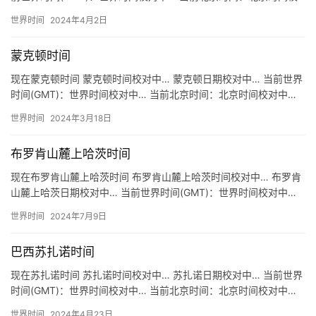
对中… 关于胡蒂亚帕时间 地区：危地马拉 胡蒂亚帕 …
世界时间
2024年4月2日
蒙克顿时间
现在蒙克顿时间 蒙克顿时间校对中… 蒙克顿日期校对中… 当前世界
时间(GMT)：世界时间校对中… 当前北京时间：北京时间校对中…
关于蒙克顿时间 地区：加拿大 蒙克顿 Moncto…
世界时间
2024年3月18日
布罗肯山麓上哈茨时间
现在布罗肯山麓上哈茨时间 布罗肯山麓上哈茨时间校对中… 布罗肯
山麓上哈茨日期校对中… 当前世界时间(GMT)：世界时间校对中…
当前北京时间：北京时间校对中… 关于布罗肯山麓上哈茨…
世界时间
2024年7月9日
巴西苏扎诺时间
现在苏扎诺时间 苏扎诺时间校对中… 苏扎诺日期校对中… 当前世界
时间(GMT)：世界时间校对中… 当前北京时间：北京时间校对中…
关于苏扎诺时间 地区：巴西 苏扎诺 时区：UTC/…
世界时间
2024年4月23日