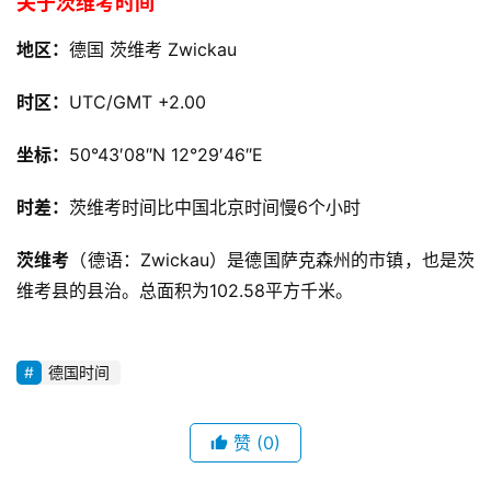
关于茨维考时间
地区：
德国 茨维考 Zwickau
时区：
UTC/GMT +2.00
坐标：
50°43′08″N
12°29′46″E
时差：
茨维考时间比中国北京时间慢6个小时
茨维考
（德语：
Zwickau
）是德国萨克森州的市镇，也是茨
维考县的县治。总面积为102.58平方千米。
德国时间
赞
(0)