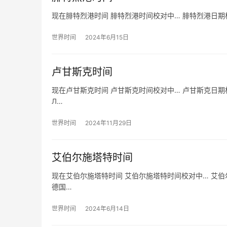
现在腓特烈港时间 腓特烈港时间校对中… 腓特烈港日期校
世界时间
2024年6月15日
卢甘斯克时间
现在卢甘斯克时间 卢甘斯克时间校对中… 卢甘斯克日期校
Л…
世界时间
2024年11月29日
艾伯尔施塔特时间
现在艾伯尔施塔特时间 艾伯尔施塔特时间校对中… 艾伯
德国…
世界时间
2024年6月14日