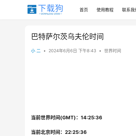
首页
使用教程
联系我
巴特萨尔茨乌夫伦时间
小 二
•
2024年6月6日 下午8:43
•
世界时间
当前世界时间(GMT)：
14:25:37
当前北京时间：
22:25:37