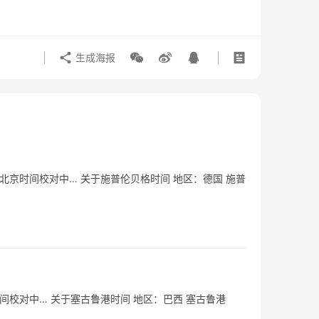
生成海报
北京时间校对中… 关于施普伦贝格时间 地区：德国 施普
间校对中… 关于塞古鲁港时间 地区：巴西 塞古鲁港