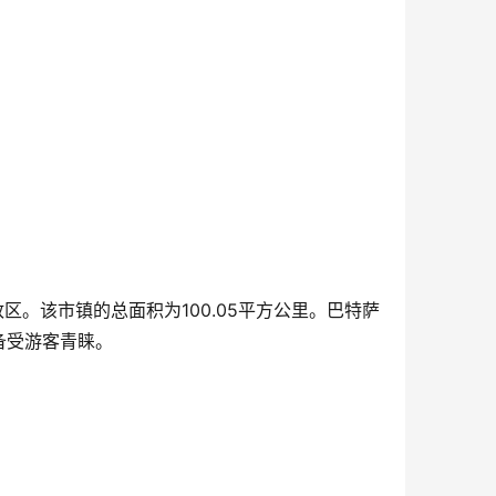
政区。该市镇的总面积为100.05平方公里。巴特萨
备受游客青睐。