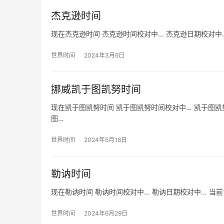
杰克逊时间
现在杰克逊时间 杰克逊时间校对中… 杰克逊日期校对中… 
世界时间
2024年3月6日
挪威凯于图凯努时间
现在凯于图凯努时间 凯于图凯努时间校对中… 凯于图凯努
图…
世界时间
2024年5月18日
勒讷时间
现在勒讷时间 勒讷时间校对中… 勒讷日期校对中… 当前世
世界时间
2024年6月29日