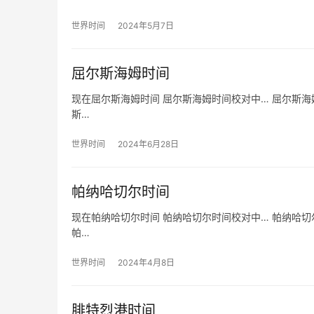
世界时间
2024年5月7日
屈尔斯海姆时间
现在屈尔斯海姆时间 屈尔斯海姆时间校对中… 屈尔斯海姆
斯…
世界时间
2024年6月28日
帕纳哈切尔时间
现在帕纳哈切尔时间 帕纳哈切尔时间校对中… 帕纳哈切
帕…
世界时间
2024年4月8日
腓特烈港时间