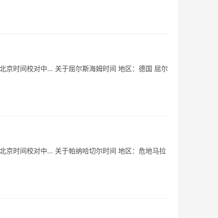
北京时间校对中… 关于屈尔斯海姆时间 地区：德国 屈尔
：北京时间校对中… 关于帕纳哈切尔时间 地区：危地马拉