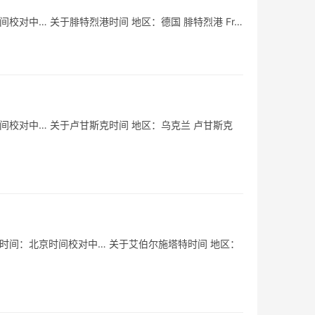
校对中… 关于腓特烈港时间 地区：德国 腓特烈港 Fr…
间校对中… 关于卢甘斯克时间 地区：乌克兰 卢甘斯克
京时间：北京时间校对中… 关于艾伯尔施塔特时间 地区：