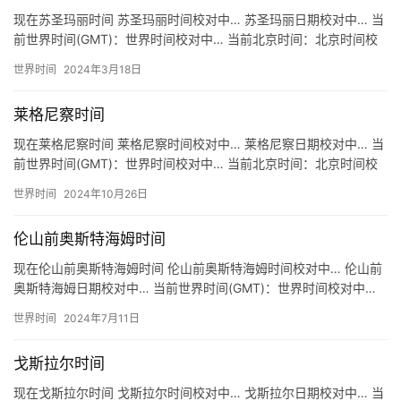
现在苏圣玛丽时间 苏圣玛丽时间校对中… 苏圣玛丽日期校对中… 当
前世界时间(GMT)：世界时间校对中… 当前北京时间：北京时间校
对中… 关于苏圣玛丽时间 地区：加拿大 苏圣玛丽 时…
世界时间
2024年3月18日
莱格尼察时间
现在莱格尼察时间 莱格尼察时间校对中… 莱格尼察日期校对中… 当
前世界时间(GMT)：世界时间校对中… 当前北京时间：北京时间校
对中… 关于莱格尼察时间 地区：波兰 莱格尼察 Le…
世界时间
2024年10月26日
伦山前奥斯特海姆时间
现在伦山前奥斯特海姆时间 伦山前奥斯特海姆时间校对中… 伦山前
奥斯特海姆日期校对中… 当前世界时间(GMT)：世界时间校对中…
当前北京时间：北京时间校对中… 关于伦山前奥斯特海姆…
世界时间
2024年7月11日
戈斯拉尔时间
现在戈斯拉尔时间 戈斯拉尔时间校对中… 戈斯拉尔日期校对中… 当