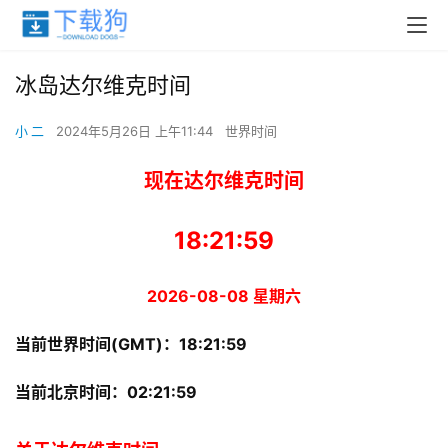
冰岛达尔维克时间
小 二
2024年5月26日 上午11:44
世界时间
现在达尔维克时间
18:21:59
2026-08-08 星期六
当前世界时间(GMT)：
18:21:59
当前北京时间：
02:21:59