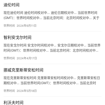
迪伦时间
现在迪伦时间 迪伦时间校对中… 迪伦日期校对中… 当前世界时间
(GMT)：世界时间校对中… 当前北京时间：北京时间校对中… 关于
迪伦时间 地区：德国 迪伦 Düren 时区：UTC…
世界时间
2024年6月11日
智利安戈尔时间
现在安戈尔时间 安戈尔时间校对中… 安戈尔日期校对中… 当前世界
时间(GMT)：世界时间校对中… 当前北京时间：北京时间校对中…
关于安戈尔时间 地区：智利 安戈尔 时区：UTC/…
世界时间
2024年4月17日
挪威克里斯蒂安松时间
现在克里斯蒂安松时间 克里斯蒂安松时间校对中… 克里斯蒂安松日
期校对中… 当前世界时间(GMT)：世界时间校对中… 当前北京时
间：北京时间校对中… 关于克里斯蒂安松时间 地区：挪威…
世界时间
2024年5月18日
利沃夫时间