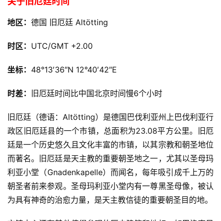
关于旧厄廷时间
地区：
德国 旧厄廷 Altötting
时区：
UTC/GMT +2.00
坐标：
48°13′36″N
12°40′42″E
时差：
旧厄廷时间比中国北京时间慢6个小时
旧厄廷（德语：Altötting）是德国巴伐利亚州上巴伐利亚行
政区旧厄廷县的一个市镇，总面积为23.08平方公里。旧厄
廷是一个历史悠久且文化丰富的市镇，以其宗教和朝圣地位
而著名。旧厄廷是天主教的重要朝圣地之一，尤其以圣母玛
利亚小堂（Gnadenkapelle）而闻名，每年吸引成千上万的
朝圣者前来参观。圣母玛利亚小堂内有一尊黑圣母像，被认
为具有神奇的治愈力量，是天主教信徒的重要朝圣目的地。