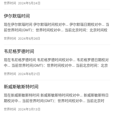
关于尼雪平时间 地区：瑞典 尼雪平 Nyköpin…
世界时间
2024年5月24日
伊尔默瑙时间
现在伊尔默瑙时间 伊尔默瑙时间校对中… 伊尔默瑙日期校对中… 当
前世界时间(GMT)：世界时间校对中… 当前北京时间：北京时间校
对中… 关于伊尔默瑙时间 地区：德国 伊尔默瑙 Il…
世界时间
2024年6月26日
韦尼格罗德时间
现在韦尼格罗德时间 韦尼格罗德时间校对中… 韦尼格罗德日期校对
中… 当前世界时间(GMT)：世界时间校对中… 当前北京时间：北京
时间校对中… 关于韦尼格罗德时间 地区：德国 韦尼格…
世界时间
2024年8月21日
新威斯敏斯特时间
现在新威斯敏斯特时间 新威斯敏斯特时间校对中… 新威斯敏斯特日
期校对中… 当前世界时间(GMT)：世界时间校对中… 当前北京时
间：北京时间校对中… 关于新威斯敏斯特时间 地区：加拿…
世界时间
2024年3月13日