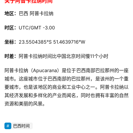
关于阿普卡拉纳时间
地区：
巴西 阿普卡拉纳
时区：
UTC/GMT -3.00
坐标：
23.5504385°S 51.4639716°W
时差：
阿普卡拉纳时间比中国北京时间慢11个小时
阿普卡拉纳（Apucarana）是位于巴西南部巴拉那州的一座
城市。这座城市位于巴西南部的巴拉那州，是该州的一个重
要城市，也是该地区的商业和工业中心之一。阿普卡拉纳以
其经济发展和多样化的产业而闻名，同时也拥有丰富的自然
资源和美丽的风景。
巴西时间