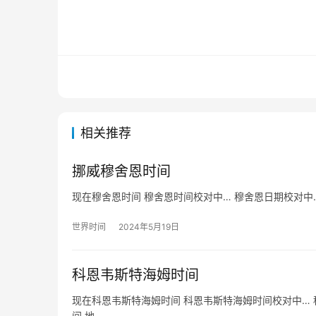
相关推荐
挪威穆舍恩时间
现在穆舍恩时间 穆舍恩时间校对中… 穆舍恩日期校对中…
世界时间
2024年5月19日
科恩韦斯特海姆时间
现在科恩韦斯特海姆时间 科恩韦斯特海姆时间校对中… 
间 地…