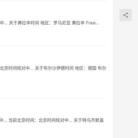
 关于弗拉辛时间 地区：罗马尼亚 弗拉辛 Frasi…
北京时间校对中… 关于布尔沙伊德时间 地区：德国 布尔
中… 当前北京时间：北京时间校对中… 关于特乌齐默盖