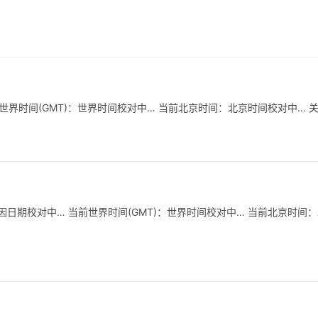
界时间(GMT)：世界时间校对中… 当前北京时间：北京时间校对中… 关于拉
日期校对中… 当前世界时间(GMT)：世界时间校对中… 当前北京时间：