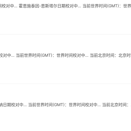
校对中… 霍恩施泰因-恩斯塔尔日期校对中… 当前世界时间(GMT)：世
对中… 当前世界时间(GMT)：世界时间校对中… 当前北京时间：北京时
日期校对中… 当前世界时间(GMT)：世界时间校对中… 当前北京时间：