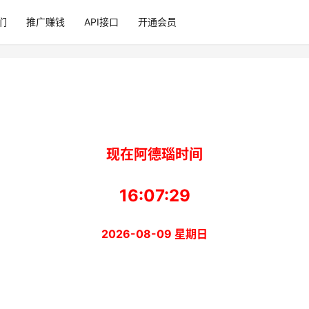
们
推广赚钱
API接口
开通会员
现在阿德瑙时间
16:07:29
2026-08-09 星期日