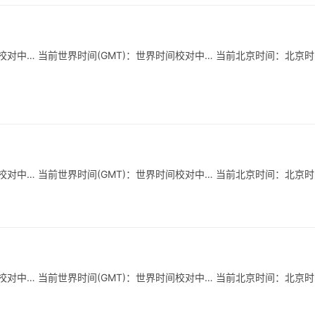
对中… 当前世界时间(GMT)：世界时间校对中… 当前北京时间：北京时
对中… 当前世界时间(GMT)：世界时间校对中… 当前北京时间：北京时间
对中… 当前世界时间(GMT)：世界时间校对中… 当前北京时间：北京时