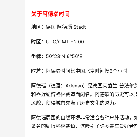
关于阿德瑙时间
地区：
德国 阿德瑙 Stadt
时区：
UTC/GMT +2.00
坐标：
50°23′N
6°56′E
时差：
阿德瑙时间比中国北京时间慢6个小时
阿德瑙（德语：Adenau）是德国莱茵兰-普法
和靠近纽博格林赛道而闻名。阿德瑙的历史可以
风貌，使得城市充满了历史文化的魅力。
阿德瑙周围的自然环境非常适合各种户外活动，
著名的纽博格林赛道，这吸引了许多赛车爱好者