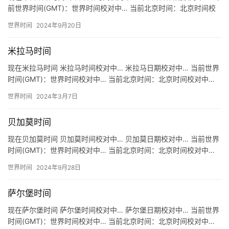
前世界时间(GMT)：世界时间校对中… 当前北京时间：北京时间校
对中… 关于布雷兹诺时间 地区：斯伐洛克 布雷兹诺 …
世界时间
2024年9月20日
米拉马时间
现在米拉马时间 米拉马时间校对中… 米拉马日期校对中… 当前世界
时间(GMT)：世界时间校对中… 当前北京时间：北京时间校对中…
关于米拉马时间 地区：美国 米拉马 时区：UTC/…
世界时间
2024年3月7日
贝加莫时间
现在贝加莫时间 贝加莫时间校对中… 贝加莫日期校对中… 当前世界
时间(GMT)：世界时间校对中… 当前北京时间：北京时间校对中…
关于贝加莫时间 地区：意大利 贝加莫 Bergam…
世界时间
2024年9月28日
萨尔堡时间
现在萨尔堡时间 萨尔堡时间校对中… 萨尔堡日期校对中… 当前世界
时间(GMT)：世界时间校对中… 当前北京时间：北京时间校对中…