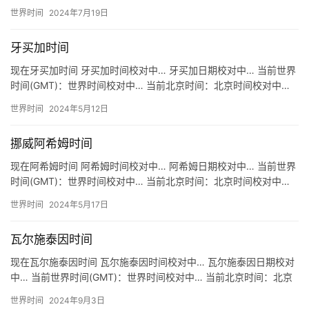
关于萨尔堡时间 地区：德国 萨尔堡 Sarrebo…
世界时间
2024年7月19日
牙买加时间
现在牙买加时间 牙买加时间校对中… 牙买加日期校对中… 当前世界
时间(GMT)：世界时间校对中… 当前北京时间：北京时间校对中…
关于牙买加时间 地区：牙买加 Jamaica 时区…
世界时间
2024年5月12日
挪威阿希姆时间
现在阿希姆时间 阿希姆时间校对中… 阿希姆日期校对中… 当前世界
时间(GMT)：世界时间校对中… 当前北京时间：北京时间校对中…
关于阿希姆时间 地区：挪威 阿希姆 Askim 时…
世界时间
2024年5月17日
瓦尔施泰因时间
现在瓦尔施泰因时间 瓦尔施泰因时间校对中… 瓦尔施泰因日期校对
中… 当前世界时间(GMT)：世界时间校对中… 当前北京时间：北京
时间校对中… 关于瓦尔施泰因时间 地区：德国 瓦尔施…
世界时间
2024年9月3日