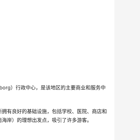
borg）行政中心，是该地区的主要商业和服务中
福斯拥有良好的基础设施，包括学校、医院、商店和
南海岸）的理想出发点，吸引了许多游客。