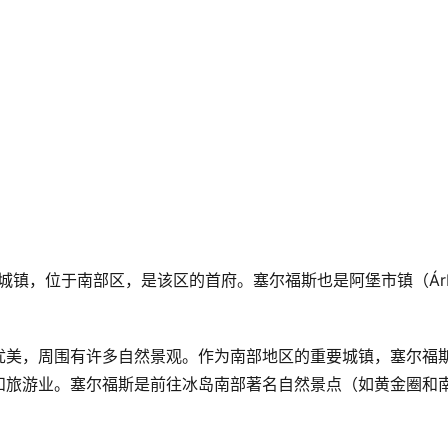
一个城镇，位于南部区，是该区的首府。塞尔福斯也是阿堡市镇（Ár
风景优美，周围有许多自然景观。作为南部地区的重要城镇，塞尔
和旅游业。塞尔福斯是前往冰岛南部著名自然景点（如黄金圈和