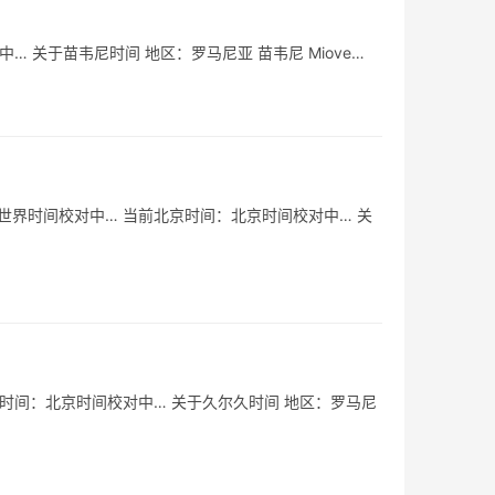
 关于苗韦尼时间 地区：罗马尼亚 苗韦尼 Miove…
世界时间校对中… 当前北京时间：北京时间校对中… 关
京时间：北京时间校对中… 关于久尔久时间 地区：罗马尼