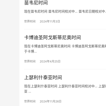
苗韦尼时间
现在苗韦尼时间 苗韦尼时间校对中… 苗韦尼日期校对中… 
世界时间
2024年11月3日
卡博迪圣阿戈斯蒂尼奥时间
现在卡博迪圣阿戈斯蒂尼奥时间 卡博迪圣阿戈斯蒂尼奥时
于卡博…
世界时间
2024年4月25日
上瑟利什泰亚时间
现在上瑟利什泰亚时间 上瑟利什泰亚时间校对中… 上瑟
亚 …
世界时间
2024年11月26日