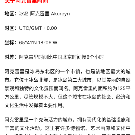
关于阿克雷里时间
地区：
冰岛 阿克雷里 Akureyri
时区：
UTC/GMT +0.00
坐标：
65°41′N
18°06′W
时差：
阿克雷里时间比中国北京时间慢8个小时
阿克雷里是冰岛东北区的一个市镇，也是该地区最大的城
市。它位于冰岛北部，是冰岛第二大城市，以其美丽的自然
景观和独特的文化氛围而闻名。阿克雷里的面积约为135平
方公里，尽管规模不大，但这个城市在冰岛的社会、经济和
文化生活中发挥着重要作用。
阿克雷里是一个充满活力的城市，拥有现代化的基础设施和
丰富的文化活动。这里有许多博物馆、艺术画廊和文化中