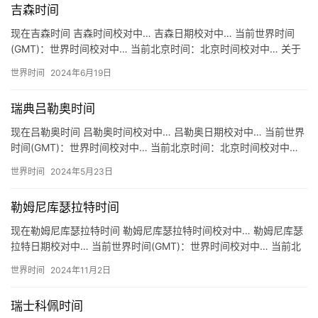
吉森时间
现在吉森时间 吉森时间校对中… 吉森日期校对中… 当前世界时间
(GMT)：世界时间校对中… 当前北京时间：北京时间校对中… 关于
吉森时间 地区：德国 吉森 Gießen 时区：UT…
世界时间
2024年6月19日
瑞典吕勒奥时间
现在吕勒奥时间 吕勒奥时间校对中… 吕勒奥日期校对中… 当前世界
时间(GMT)：世界时间校对中… 当前北京时间：北京时间校对中…
关于吕勒奥时间 地区：瑞典 吕勒奥 Luleå 时…
世界时间
2024年5月23日
勒姆尼库瑟拉特时间
现在勒姆尼库瑟拉特时间 勒姆尼库瑟拉特时间校对中… 勒姆尼库瑟
拉特日期校对中… 当前世界时间(GMT)：世界时间校对中… 当前北
京时间：北京时间校对中… 关于勒姆尼库瑟拉特时间 地…
世界时间
2024年11月2日
瑞士科佩时间