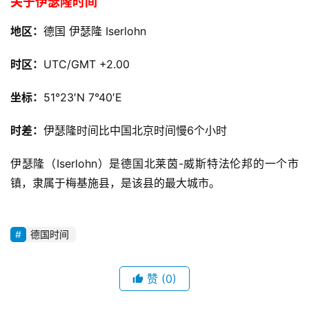
关于伊瑟隆时间
地区：
德国 伊瑟隆 Iserlohn
时区：
UTC/GMT +2.00
坐标：
51°23′N
7°40′E
时差：
伊瑟隆时间比中国北京时间慢6个小时
伊瑟隆（Iserlohn）是德国北莱茵-威斯特法伦邦的一个市
镇，隶属于梅基施县，是该县的最大城市。
德国时间
赞
(0)