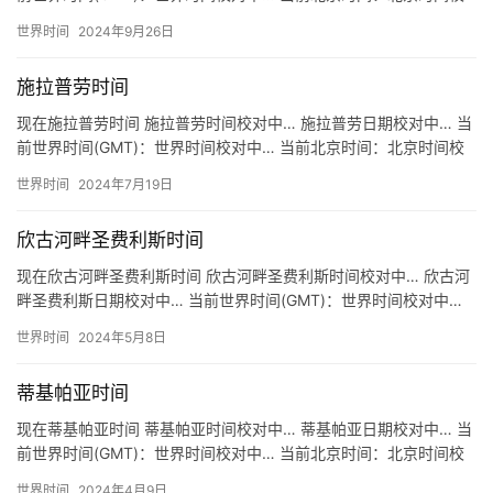
对中… 关于卡塔尼亚时间 地区：意大利 卡塔尼亚 C…
世界时间
2024年9月26日
施拉普劳时间
现在施拉普劳时间 施拉普劳时间校对中… 施拉普劳日期校对中… 当
前世界时间(GMT)：世界时间校对中… 当前北京时间：北京时间校
对中… 关于施拉普劳时间 地区：德国 施拉普劳 Sc…
世界时间
2024年7月19日
欣古河畔圣费利斯时间
现在欣古河畔圣费利斯时间 欣古河畔圣费利斯时间校对中… 欣古河
畔圣费利斯日期校对中… 当前世界时间(GMT)：世界时间校对中…
当前北京时间：北京时间校对中… 关于欣古河畔圣费利斯…
世界时间
2024年5月8日
蒂基帕亚时间
现在蒂基帕亚时间 蒂基帕亚时间校对中… 蒂基帕亚日期校对中… 当
前世界时间(GMT)：世界时间校对中… 当前北京时间：北京时间校
对中… 关于蒂基帕亚时间 地区：玻利维亚 蒂基帕亚 …
世界时间
2024年4月9日