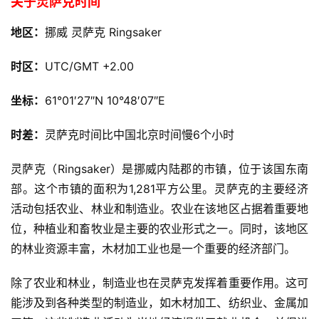
关于灵萨克时间
地区：
挪威 灵萨克 Ringsaker
时区：
UTC/GMT +2.00
坐标：
61°01′27″N
10°48′07″E
时差：
灵萨克时间比中国北京时间慢6个小时
灵萨克（Ringsaker）是挪威内陆郡的市镇，位于该国东南
部。这个市镇的面积为1,281平方公里。灵萨克的主要经济
活动包括农业、林业和制造业。农业在该地区占据着重要地
位，种植业和畜牧业是主要的农业形式之一。同时，该地区
的林业资源丰富，木材加工业也是一个重要的经济部门。
除了农业和林业，制造业也在灵萨克发挥着重要作用。这可
能涉及到各种类型的制造业，如木材加工、纺织业、金属加