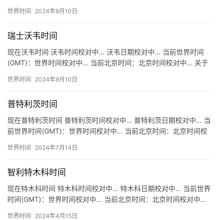
皮利时间 地区：瑞士 皮利 Pully 时区：UTC…
世界时间
2024年9月10日
瑞士沃韦时间
现在沃韦时间 沃韦时间校对中… 沃韦日期校对中… 当前世界时间
(GMT)：世界时间校对中… 当前北京时间：北京时间校对中… 关于
沃韦时间 地区：瑞士 沃韦 Vevey 时区：UTC…
世界时间
2024年9月10日
普特利茨时间
现在普特利茨时间 普特利茨时间校对中… 普特利茨日期校对中… 当
前世界时间(GMT)：世界时间校对中… 当前北京时间：北京时间校
对中… 关于普特利茨时间 地区：德国 普特利茨 Pu…
世界时间
2024年7月14日
智利特木科时间
现在特木科时间 特木科时间校对中… 特木科日期校对中… 当前世界
时间(GMT)：世界时间校对中… 当前北京时间：北京时间校对中…
关于特木科时间 地区：智利 特木科 Temuco …
世界时间
2024年4月15日