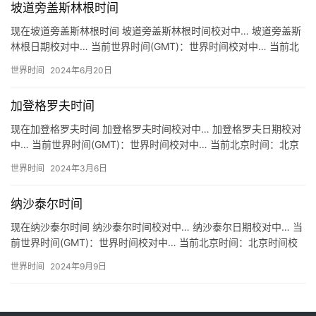
坡道旁盖斯林根时间
现在坡道旁盖斯林根时间 坡道旁盖斯林根时间校对中… 坡道旁盖斯
林根日期校对中… 当前世界时间(GMT)：世界时间校对中… 当前北
京时间：北京时间校对中… 关于坡道旁盖斯林根时间 地…
世界时间
2024年6月20日
加登格罗夫时间
现在加登格罗夫时间 加登格罗夫时间校对中… 加登格罗夫日期校对
中… 当前世界时间(GMT)：世界时间校对中… 当前北京时间：北京
时间校对中… 关于加登格罗夫时间 地区：美国 加登格…
世界时间
2024年3月6日
纳沙泰尔时间
现在纳沙泰尔时间 纳沙泰尔时间校对中… 纳沙泰尔日期校对中… 当
前世界时间(GMT)：世界时间校对中… 当前北京时间：北京时间校
对中… 关于纳沙泰尔时间 地区：瑞士 纳沙泰尔 Ne…
世界时间
2024年9月9日