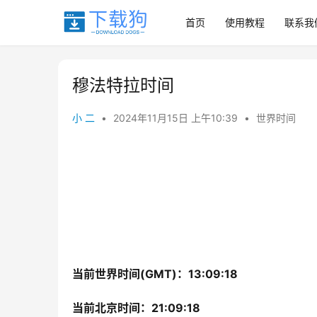
首页
使用教程
联系我
穆法特拉时间
小 二
•
2024年11月15日 上午10:39
•
世界时间
当前世界时间(GMT)：
13:09:18
当前北京时间：
21:09:18