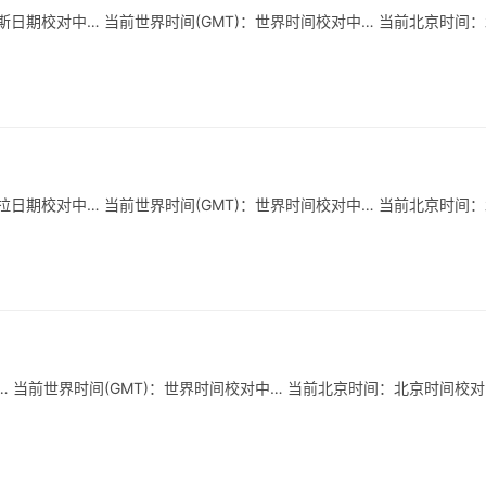
日期校对中… 当前世界时间(GMT)：世界时间校对中… 当前北京时间：
日期校对中… 当前世界时间(GMT)：世界时间校对中… 当前北京时间：
 当前世界时间(GMT)：世界时间校对中… 当前北京时间：北京时间校对