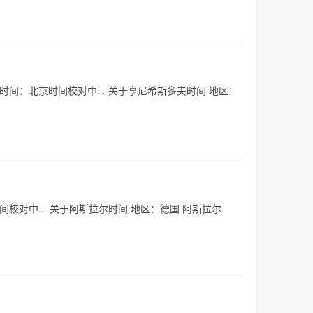
京时间：北京时间校对中… 关于亨尼希斯多夫时间 地区：
间校对中… 关于阿斯拉尔时间 地区：德国 阿斯拉尔