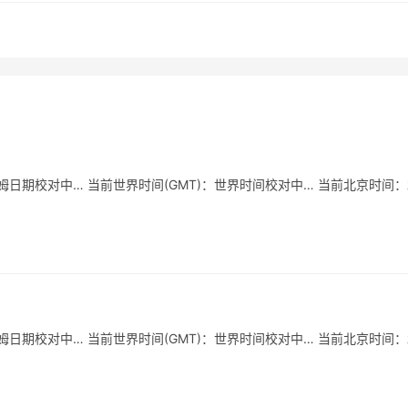
日期校对中… 当前世界时间(GMT)：世界时间校对中… 当前北京时间：
日期校对中… 当前世界时间(GMT)：世界时间校对中… 当前北京时间：