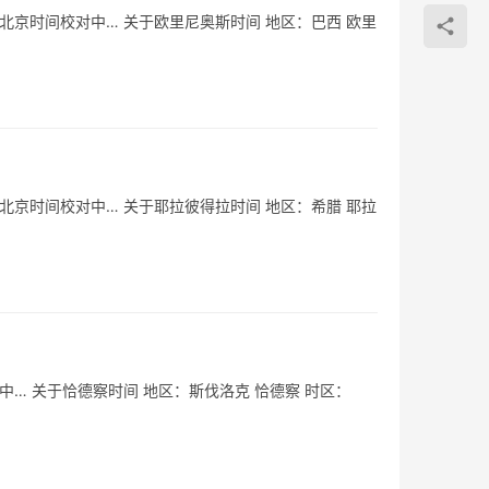
北京时间校对中… 关于欧里尼奥斯时间 地区：巴西 欧里
北京时间校对中… 关于耶拉彼得拉时间 地区：希腊 耶拉
中… 关于恰德察时间 地区：斯伐洛克 恰德察 时区：