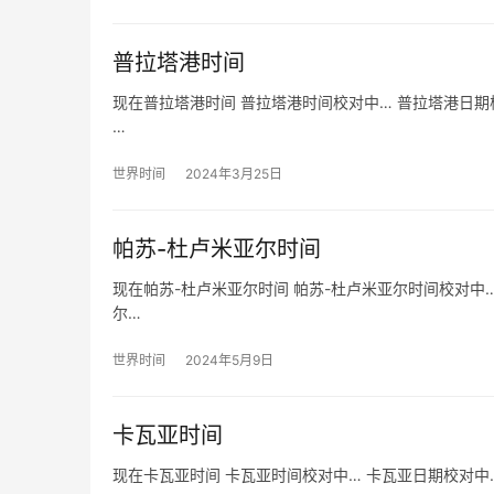
普拉塔港时间
现在普拉塔港时间 普拉塔港时间校对中… 普拉塔港日期校
…
世界时间
2024年3月25日
帕苏-杜卢米亚尔时间
现在帕苏-杜卢米亚尔时间 帕苏-杜卢米亚尔时间校对中…
尔…
世界时间
2024年5月9日
卡瓦亚时间
现在卡瓦亚时间 卡瓦亚时间校对中… 卡瓦亚日期校对中…