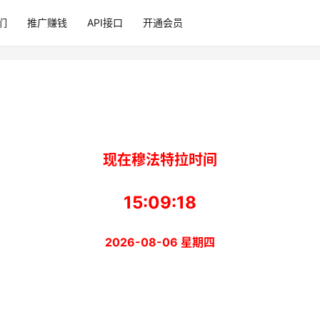
们
推广赚钱
API接口
开通会员
现在穆法特拉时间
15:09:18
2026-08-06 星期四