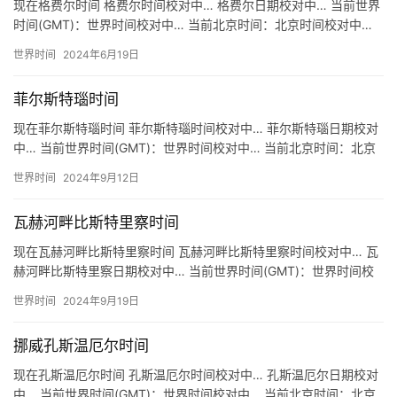
现在格费尔时间 格费尔时间校对中… 格费尔日期校对中… 当前世界
时间(GMT)：世界时间校对中… 当前北京时间：北京时间校对中…
关于格费尔时间 地区：德国 格费尔 时区：UTC/…
世界时间
2024年6月19日
菲尔斯特瑙时间
现在菲尔斯特瑙时间 菲尔斯特瑙时间校对中… 菲尔斯特瑙日期校对
中… 当前世界时间(GMT)：世界时间校对中… 当前北京时间：北京
时间校对中… 关于菲尔斯特瑙时间 地区：瑞士 菲尔斯…
世界时间
2024年9月12日
瓦赫河畔比斯特里察时间
现在瓦赫河畔比斯特里察时间 瓦赫河畔比斯特里察时间校对中… 瓦
赫河畔比斯特里察日期校对中… 当前世界时间(GMT)：世界时间校
对中… 当前北京时间：北京时间校对中… 关于瓦赫河畔比…
世界时间
2024年9月19日
挪威孔斯温厄尔时间
现在孔斯温厄尔时间 孔斯温厄尔时间校对中… 孔斯温厄尔日期校对
中… 当前世界时间(GMT)：世界时间校对中… 当前北京时间：北京