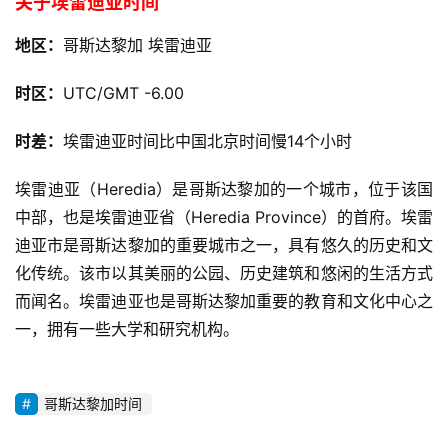
关于埃雷迪亚时间
地区：
哥斯达黎加 埃雷迪亚
时区：
UTC/GMT -6.00
时差：
埃雷迪亚时间比中国北京时间慢14个小时
埃雷迪亚（Heredia）是哥斯达黎加的一个城市，位于该国
中部，也是埃雷迪亚省（Heredia Province）的首府。埃雷
迪亚市是哥斯达黎加的重要城市之一，具有悠久的历史和文
化传统。该市以其美丽的公园、历史建筑和悠闲的生活方式
而闻名。埃雷迪亚也是哥斯达黎加重要的教育和文化中心之
一，拥有一些大学和研究机构。
哥斯达黎加时间