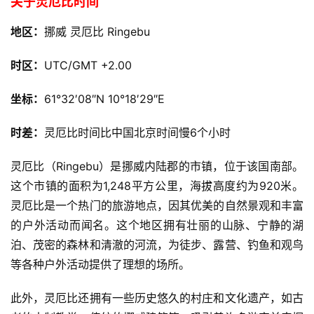
关于灵厄比时间
地区：
挪威 灵厄比 Ringebu
时区：
UTC/GMT +2.00
坐标：
61°32′08″N
10°18′29″E
时差：
灵厄比时间比中国北京时间慢6个小时
灵厄比（Ringebu）是挪威内陆郡的市镇，位于该国南部。
这个市镇的面积为1,248平方公里，海拔高度约为920米。
灵厄比是一个热门的旅游地点，因其优美的自然景观和丰富
的户外活动而闻名。这个地区拥有壮丽的山脉、宁静的湖
泊、茂密的森林和清澈的河流，为徒步、露营、钓鱼和观鸟
等各种户外活动提供了理想的场所。
此外，灵厄比还拥有一些历史悠久的村庄和文化遗产，如古