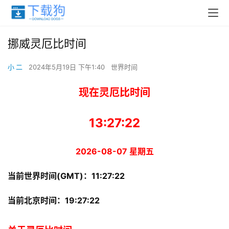
挪威灵厄比时间
小 二
2024年5月19日 下午1:40
世界时间
现在灵厄比时间
13:27:22
2026-08-07 星期五
当前世界时间(GMT)：
11:27:22
当前北京时间：
19:27:22