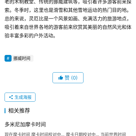
老的木制教堂、传统的挪威建筑等，吸引着许多游客前来探
索。冬季时，这里也是滑雪和其他雪地运动的热门目的地。
总的来说，灵厄比是一个风景如画、充满活力的旅游地点，
吸引着来自世界各地的游客前来欣赏其美丽的自然风光和体
验丰富多彩的户外活动。
挪威时间
赞
(0)
生成海报
相关推荐
多米尼加摩卡时间
现在摩卡时间 摩卡时间校对中… 摩卡日期校对中… 当前世界时间