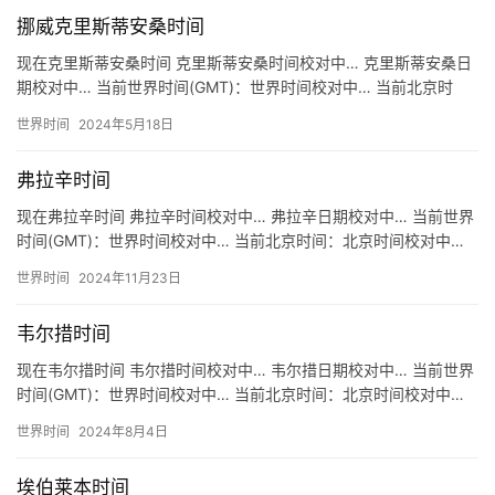
挪威克里斯蒂安桑时间
现在克里斯蒂安桑时间 克里斯蒂安桑时间校对中… 克里斯蒂安桑日
期校对中… 当前世界时间(GMT)：世界时间校对中… 当前北京时
间：北京时间校对中… 关于克里斯蒂安桑时间 地区：挪威…
世界时间
2024年5月18日
弗拉辛时间
现在弗拉辛时间 弗拉辛时间校对中… 弗拉辛日期校对中… 当前世界
时间(GMT)：世界时间校对中… 当前北京时间：北京时间校对中…
关于弗拉辛时间 地区：罗马尼亚 弗拉辛 Frasi…
世界时间
2024年11月23日
韦尔措时间
现在韦尔措时间 韦尔措时间校对中… 韦尔措日期校对中… 当前世界
时间(GMT)：世界时间校对中… 当前北京时间：北京时间校对中…
关于韦尔措时间 地区：德国 韦尔措 Welzow …
世界时间
2024年8月4日
埃伯莱本时间