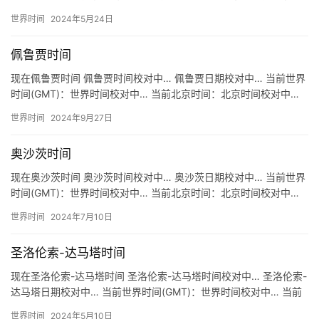
时间校对中… 关于谢莱夫特奥时间 地区：瑞典 谢莱夫…
世界时间
2024年5月24日
佩鲁贾时间
现在佩鲁贾时间 佩鲁贾时间校对中… 佩鲁贾日期校对中… 当前世界
时间(GMT)：世界时间校对中… 当前北京时间：北京时间校对中…
关于佩鲁贾时间 地区：意大利 佩鲁贾 Perugi…
世界时间
2024年9月27日
奥沙茨时间
现在奥沙茨时间 奥沙茨时间校对中… 奥沙茨日期校对中… 当前世界
时间(GMT)：世界时间校对中… 当前北京时间：北京时间校对中…
关于奥沙茨时间 地区：德国 奥沙茨 Oschatz…
世界时间
2024年7月10日
圣洛伦索-达马塔时间
现在圣洛伦索-达马塔时间 圣洛伦索-达马塔时间校对中… 圣洛伦索-
达马塔日期校对中… 当前世界时间(GMT)：世界时间校对中… 当前
北京时间：北京时间校对中… 关于圣洛伦索-达马塔…
世界时间
2024年5月10日