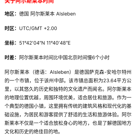
关于阿尔斯莱本时间
地区：
德国 阿尔斯莱本 Alsleben
时区：
UTC/GMT +2.00
坐标：
51°42′04″N
11°40′48″E
时差：
阿尔斯莱本时间比中国北京时间慢6个小时
阿尔斯莱本（德语：Alsleben）是德国萨克森-安哈尔特州
的一个市镇，位于该州中部。该市镇总面积为23.64平方公
里，以其悠久的历史和独特的文化遗产而闻名。阿尔斯莱本
的地理位置优越，周围环境优美，适合居住和旅游。作为一
个典型的德国小镇，这里拥有传统的建筑风格和现代化的基
础设施，为居民和游客提供了舒适的生活和旅游体验。阿尔
斯莱本不仅是一个适合放松身心的地方，也是了解德国地方
文化和历史的绝佳目的地。