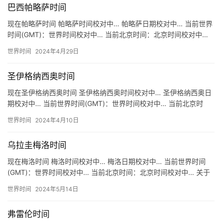
巴西帕略萨时间
现在帕略萨时间 帕略萨时间校对中… 帕略萨日期校对中… 当前世界
时间(GMT)：世界时间校对中… 当前北京时间：北京时间校对中…
关于帕略萨时间 地区：巴西 容迪亚伊 Palhoç…
世界时间
2024年4月29日
圣伊格纳西奥时间
现在圣伊格纳西奥时间 圣伊格纳西奥时间校对中… 圣伊格纳西奥日
期校对中… 当前世界时间(GMT)：世界时间校对中… 当前北京时
间：北京时间校对中… 关于圣伊格纳西奥时间 地区：玻利…
世界时间
2024年4月10日
乌拉圭梅洛时间
现在梅洛时间 梅洛时间校对中… 梅洛日期校对中… 当前世界时间
(GMT)：世界时间校对中… 当前北京时间：北京时间校对中… 关于
梅洛时间 地区：乌拉圭 梅洛 时区：UTC/GMT …
世界时间
2024年5月14日
弗雷伦时间