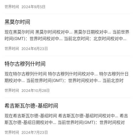
维尔时间 地区：德国 维尔 Wiehl 时区：UTC…
世界时间
2024年9月5日
黑莫尔时间
现在黑莫尔时间 黑莫尔时间校对中… 黑莫尔日期校对中… 当前世界
时间(GMT)：世界时间校对中… 当前北京时间：北京时间校对中…
关于黑莫尔时间 地区：德国 黑莫尔 Hemmoor…
世界时间
2024年6月23日
特尔古穆列什时间
现在特尔古穆列什时间 特尔古穆列什时间校对中… 特尔古穆列什日
期校对中… 当前世界时间(GMT)：世界时间校对中… 当前北京时
间：北京时间校对中… 关于特尔古穆列什时间 地区：罗马…
世界时间
2024年10月28日
希吉斯瓦尔德-基绍时间
现在希吉斯瓦尔德-基绍时间 希吉斯瓦尔德-基绍时间校对中… 希吉
斯瓦尔德-基绍日期校对中… 当前世界时间(GMT)：世界时间校对
中… 当前北京时间：北京时间校对中… 关于希吉斯瓦尔…
世界时间
2024年7月23日