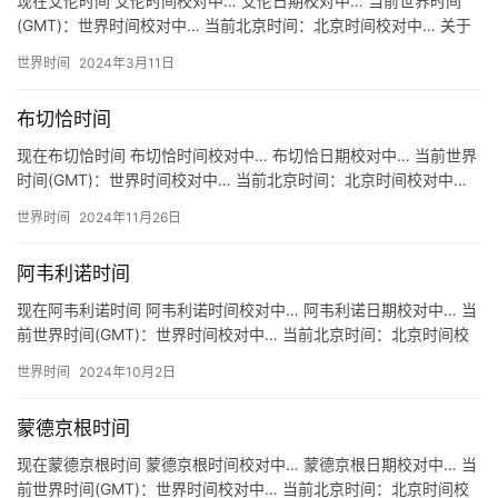
现在艾伦时间 艾伦时间校对中… 艾伦日期校对中… 当前世界时间
(GMT)：世界时间校对中… 当前北京时间：北京时间校对中… 关于
艾伦时间 地区：美国 艾伦 Allen 时区：UTC…
世界时间
2024年3月11日
布切恰时间
现在布切恰时间 布切恰时间校对中… 布切恰日期校对中… 当前世界
时间(GMT)：世界时间校对中… 当前北京时间：北京时间校对中…
关于布切恰时间 地区：罗马尼亚 布切恰 时区：UT…
世界时间
2024年11月26日
阿韦利诺时间
现在阿韦利诺时间 阿韦利诺时间校对中… 阿韦利诺日期校对中… 当
前世界时间(GMT)：世界时间校对中… 当前北京时间：北京时间校
对中… 关于阿韦利诺时间 地区：意大利 阿韦利诺 A…
世界时间
2024年10月2日
蒙德京根时间
现在蒙德京根时间 蒙德京根时间校对中… 蒙德京根日期校对中… 当
前世界时间(GMT)：世界时间校对中… 当前北京时间：北京时间校