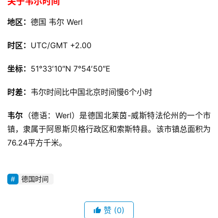
关于韦尔时间
地区：
德国 韦尔 Werl
时区：
UTC/GMT +2.00
坐标：
51°33′10″N
7°54′50″E
时差：
韦尔时间比中国北京时间慢6个小时
韦尔
（德语：
Werl
）是德国北莱茵-威斯特法伦州的一个市
镇，隶属于阿恩斯贝格行政区和索斯特县。该市镇总面积为
76.24平方千米。
德国时间
赞
(0)