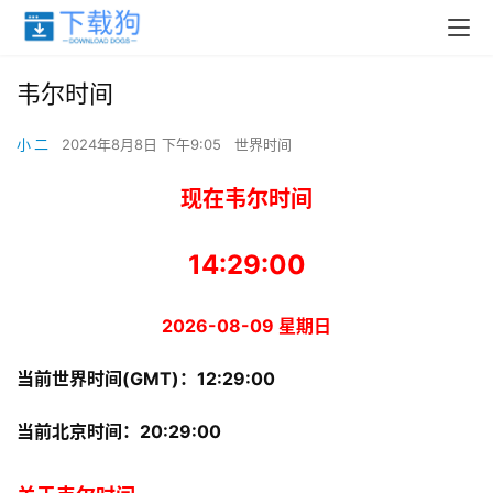
韦尔时间
小 二
2024年8月8日 下午9:05
世界时间
现在韦尔时间
14:29:00
2026-08-09 星期日
当前世界时间(GMT)：
12:29:00
当前北京时间：
20:29:00