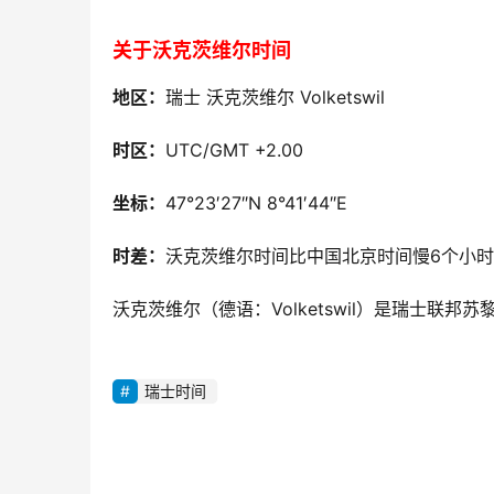
关于沃克茨维尔时间
地区：
瑞士 沃克茨维尔 Volketswil
时区：
UTC/GMT +2.00
坐标：
47°23′27″N
8°41′44″E
时差：
沃克茨维尔时间比中国北京时间慢6个小时
沃克茨维尔（德语：
Volketswil
）是瑞士联邦苏黎
瑞士时间