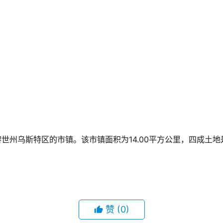
世州乌斯特区的市镇。该市镇面积为14.00平方公里，四成土地
赞
(0)