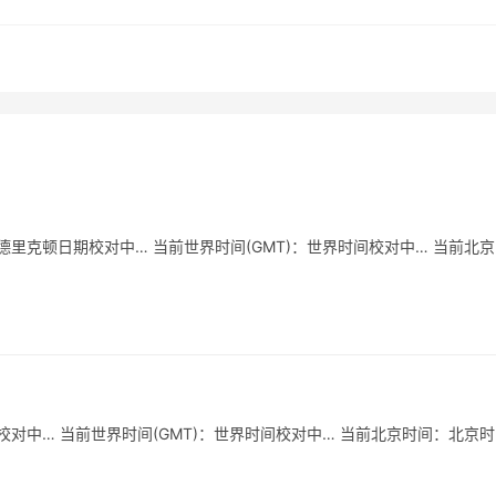
德里克顿日期校对中… 当前世界时间(GMT)：世界时间校对中… 当前北
对中… 当前世界时间(GMT)：世界时间校对中… 当前北京时间：北京时