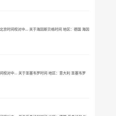
北京时间校对中… 关于海因斯贝格时间 地区：德国 海因
间校对中… 关于圣塞韦罗时间 地区：意大利 圣塞韦罗