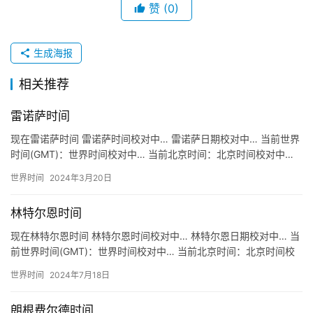
赞
(0)
生成海报
相关推荐
雷诺萨时间
现在雷诺萨时间 雷诺萨时间校对中… 雷诺萨日期校对中… 当前世界
时间(GMT)：世界时间校对中… 当前北京时间：北京时间校对中…
关于雷诺萨时间 地区：墨西哥 雷诺萨 时区：UTC…
世界时间
2024年3月20日
林特尔恩时间
现在林特尔恩时间 林特尔恩时间校对中… 林特尔恩日期校对中… 当
前世界时间(GMT)：世界时间校对中… 当前北京时间：北京时间校
对中… 关于林特尔恩时间 地区：德国 林特尔恩 Ri…
世界时间
2024年7月18日
朗根费尔德时间