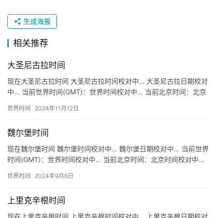
生成海报
相关推荐
大圣尼古拉时间
现在大圣尼古拉时间 大圣尼古拉时间校对中… 大圣尼古拉日期校对
中… 当前世界时间(GMT)：世界时间校对中… 当前北京时间：北京
时间校对中… 关于大圣尼古拉时间 地区：罗马尼亚 大…
世界时间
2024年11月12日
魏尔堡时间
现在魏尔堡时间 魏尔堡时间校对中… 魏尔堡日期校对中… 当前世界
时间(GMT)：世界时间校对中… 当前北京时间：北京时间校对中…
关于魏尔堡时间 地区：德国 魏尔堡 Weilbur…
世界时间
2024年9月6日
上里克辛根时间
现在上里克辛根时间 上里克辛根时间校对中… 上里克辛根日期校对