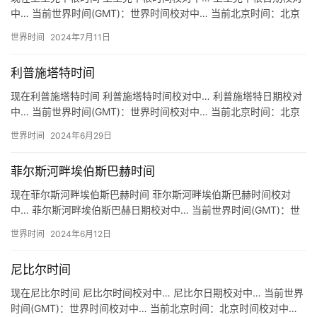
中… 当前世界时间(GMT)：世界时间校对中… 当前北京时间：北京
时间校对中… 关于上里克辛根时间 地区：德国 上里克…
世界时间
2024年7月11日
利普施塔特时间
现在利普施塔特时间 利普施塔特时间校对中… 利普施塔特日期校对
中… 当前世界时间(GMT)：世界时间校对中… 当前北京时间：北京
时间校对中… 关于利普施塔特时间 地区：德国 利普施…
世界时间
2024年6月29日
菲尔斯河畔埃伯斯巴赫时间
现在菲尔斯河畔埃伯斯巴赫时间 菲尔斯河畔埃伯斯巴赫时间校对
中… 菲尔斯河畔埃伯斯巴赫日期校对中… 当前世界时间(GMT)：世
界时间校对中… 当前北京时间：北京时间校对中… 关于菲尔…
世界时间
2024年6月12日
尼比尔时间
现在尼比尔时间 尼比尔时间校对中… 尼比尔日期校对中… 当前世界
时间(GMT)：世界时间校对中… 当前北京时间：北京时间校对中…