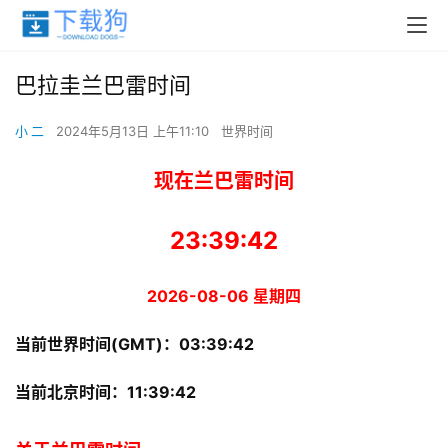
巴拉圭兰巴雷时间
小 二
2024年5月13日 上午11:10
世界时间
现在兰巴雷时间
23:39:42
2026-08-06 星期四
当前世界时间(GMT)：
03:39:42
当前北京时间：
11:39:42