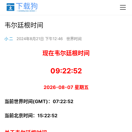
韦尔廷根时间
小 二
2024年8月21日 下午12:46
世界时间
现在韦尔廷根时间
09:22:52
2026-08-07 星期五
当前世界时间(GMT)：
07:22:52
当前北京时间：
15:22:52