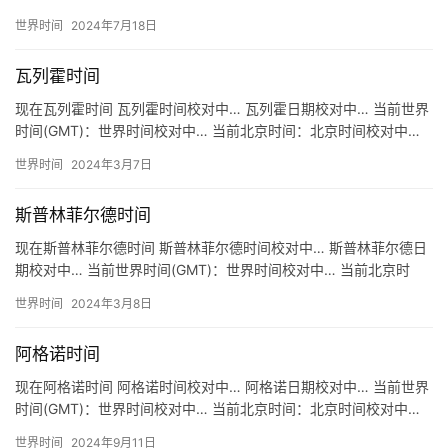
对中… 关于勒登塔尔时间 地区：德国 勒登塔尔 Rö…
世界时间
2024年7月18日
瓦列霍时间
现在瓦列霍时间 瓦列霍时间校对中… 瓦列霍日期校对中… 当前世界
时间(GMT)：世界时间校对中… 当前北京时间：北京时间校对中…
关于瓦列霍时间 地区：美国 瓦列霍 时区：UTC/…
世界时间
2024年3月7日
斯普林菲尔德时间
现在斯普林菲尔德时间 斯普林菲尔德时间校对中… 斯普林菲尔德日
期校对中… 当前世界时间(GMT)：世界时间校对中… 当前北京时
间：北京时间校对中… 关于斯普林菲尔德时间 地区：美国…
世界时间
2024年3月8日
阿格诺时间
现在阿格诺时间 阿格诺时间校对中… 阿格诺日期校对中… 当前世界
时间(GMT)：世界时间校对中… 当前北京时间：北京时间校对中…
关于阿格诺时间 地区：瑞士 阿格诺 Haguena…
世界时间
2024年9月11日