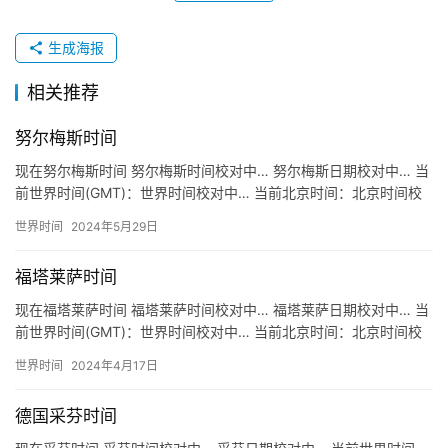
生成海报
相关推荐
努尔梅斯时间
现在努尔梅斯时间 努尔梅斯时间校对中… 努尔梅斯日期校对中… 当
前世界时间(GMT)：世界时间校对中… 当前北京时间：北京时间校
对中… 关于努尔梅斯时间 地区：芬兰 努尔梅斯 Nu…
世界时间
2024年5月29日
福塔莱萨时间
现在福塔莱萨时间 福塔莱萨时间校对中… 福塔莱萨日期校对中… 当
前世界时间(GMT)：世界时间校对中… 当前北京时间：北京时间校
对中… 关于福塔莱萨时间 地区：巴西 福塔莱萨 Fo…
世界时间
2024年4月17日
德国采芬时间