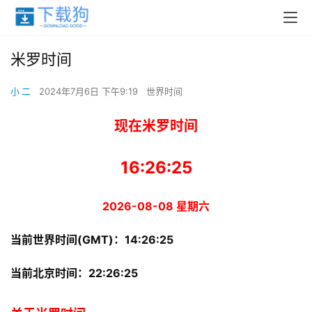
米罗时间
小 二
2024年7月6日 下午9:19
世界时间
现在米罗时间
16:26:25
2026-08-08 星期六
当前世界时间(GMT)：
14:26:25
当前北京时间：
22:26:25