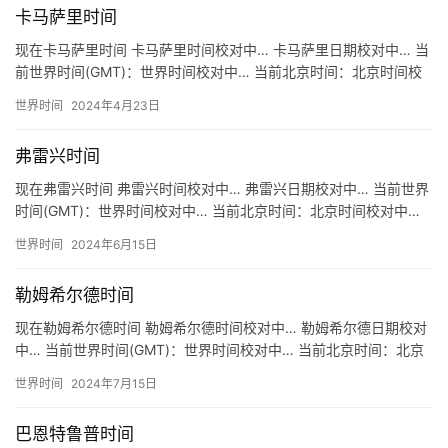
卡马萨里时间
现在卡马萨里时间 卡马萨里时间校对中… 卡马萨里日期校对中… 当
前世界时间(GMT)：世界时间校对中… 当前北京时间：北京时间校
对中… 关于卡马萨里时间 地区：巴西 卡马萨里 时区…
世界时间
2024年4月23日
弗雷兴时间
现在弗雷兴时间 弗雷兴时间校对中… 弗雷兴日期校对中… 当前世界
时间(GMT)：世界时间校对中… 当前北京时间：北京时间校对中…
关于弗雷兴时间 地区：德国 弗雷兴 Frechen…
世界时间
2024年6月15日
勒姆希尔德时间
现在勒姆希尔德时间 勒姆希尔德时间校对中… 勒姆希尔德日期校对
中… 当前世界时间(GMT)：世界时间校对中… 当前北京时间：北京
时间校对中… 关于勒姆希尔德时间 地区：德国 勒姆希…
世界时间
2024年7月15日
巴恩特鲁普时间