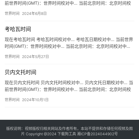
前世界时间(GMT)：世界时间校对中… 当前北京时间：北京时间校
对中… 关于克里菲茨时间 地区：德国 克里菲茨 Cr…
世界时间
2024年6月8日
考哈瓦时间
现在考哈瓦时间 考哈瓦时间校对中… 考哈瓦日期校对中… 当前世界
时间(GMT)：世界时间校对中… 当前北京时间：北京时间校对中…
关于考哈瓦时间 地区：芬兰 考哈瓦 时区：UTC/…
世界时间
2024年5月27日
贝内文托时间
现在贝内文托时间 贝内文托时间校对中… 贝内文托日期校对中… 当
前世界时间(GMT)：世界时间校对中… 当前北京时间：北京时间校
对中… 关于贝内文托时间 地区：意大利 贝内文托 B…
世界时间
2024年10月1日
版权说明：视频版权归相关网站及作者所有，本站不提供和存储任何视频及图
片 Copyright @2024
下载狗工具
湘ICP备2024044902号