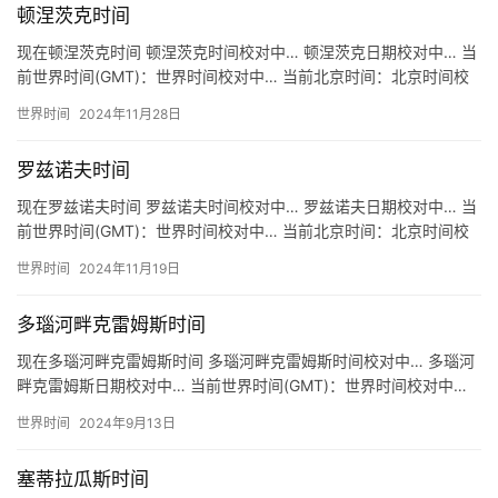
顿涅茨克时间
现在顿涅茨克时间 顿涅茨克时间校对中… 顿涅茨克日期校对中… 当
前世界时间(GMT)：世界时间校对中… 当前北京时间：北京时间校
对中… 关于顿涅茨克时间 地区：乌克兰 顿涅茨克 Д…
世界时间
2024年11月28日
罗兹诺夫时间
现在罗兹诺夫时间 罗兹诺夫时间校对中… 罗兹诺夫日期校对中… 当
前世界时间(GMT)：世界时间校对中… 当前北京时间：北京时间校
对中… 关于罗兹诺夫时间 地区：罗马尼亚 罗兹诺夫 …
世界时间
2024年11月19日
多瑙河畔克雷姆斯时间
现在多瑙河畔克雷姆斯时间 多瑙河畔克雷姆斯时间校对中… 多瑙河
畔克雷姆斯日期校对中… 当前世界时间(GMT)：世界时间校对中…
当前北京时间：北京时间校对中… 关于多瑙河畔克雷姆斯…
世界时间
2024年9月13日
塞蒂拉瓜斯时间