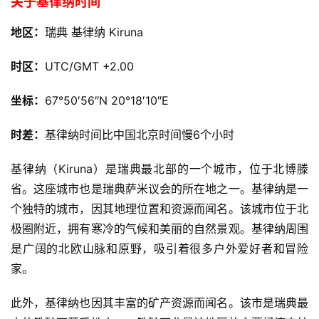
关于基律纳时间
地区：
瑞典 基律纳 Kiruna
时区：
UTC/GMT +2.00
坐标：
67°50′56″N
20°18′10″E
时差：
基律纳时间比中国北京时间慢6个小时
基律纳（Kiruna）是瑞典最北部的一个城市，位于北博滕
省。这座城市也是瑞典萨米议会的所在地之一。基律纳是一
个独特的城市，因其地理位置和资源而闻名。该城市位于北
极圈附近，拥有寒冷的气候和美丽的自然景观。基律纳周围
是广阔的北欧山脉和原野，吸引着很多户外爱好者和冒险
家。
此外，基律纳也因其丰富的矿产资源而闻名。该市是瑞典最