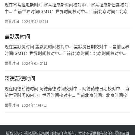
现在塞蒂拉瓜斯时间 塞蒂拉瓜斯时间校对中… 塞蒂拉瓜斯日期校对
中… 当前世界时间(GMT)：世界时间校对中… 当前北京时间：北京
时间校对中… 关于塞蒂拉瓜斯时间 地区：巴西 塞蒂拉…
世界时间
2024年4月24日
盖默灵时间
现在盖默灵时间 盖默灵时间校对中… 盖默灵日期校对中… 当前世界
时间(GMT)：世界时间校对中… 当前北京时间：北京时间校对中…
关于盖默灵时间 地区：德国 盖默灵 Germeri…
世界时间
2024年6月21日
阿德茹德时间
现在阿德茹德时间 阿德茹德时间校对中… 阿德茹德日期校对中… 当
前世界时间(GMT)：世界时间校对中… 当前北京时间：北京时间校
对中… 关于阿德茹德时间 地区：罗马尼亚 阿德茹德 …
世界时间
2024年11月7日
版权说明：视频版权归相关网站及作者所有，本站不提供和存储任何视频及图