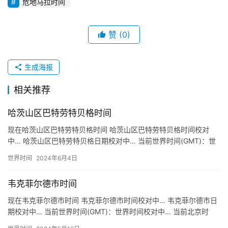
危地马拉时间
赞
(0)
生成海报
相关推荐
哈茨山区巴特劳特贝格时间
现在哈茨山区巴特劳特贝格时间 哈茨山区巴特劳特贝格时间校对
中… 哈茨山区巴特劳特贝格日期校对中… 当前世界时间(GMT)：世
界时间校对中… 当前北京时间：北京时间校对中… 关于哈茨…
世界时间
2024年6月4日
韦克菲尔德市时间
现在韦克菲尔德市时间 韦克菲尔德市时间校对中… 韦克菲尔德市日
期校对中… 当前世界时间(GMT)：世界时间校对中… 当前北京时
间：北京时间校对中… 关于韦克菲尔德市时间 地区：英国…