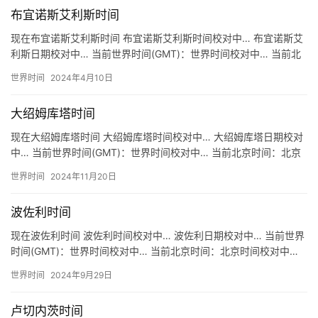
布宜诺斯艾利斯时间
现在布宜诺斯艾利斯时间 布宜诺斯艾利斯时间校对中… 布宜诺斯艾
利斯日期校对中… 当前世界时间(GMT)：世界时间校对中… 当前北
京时间：北京时间校对中… 关于布宜诺斯艾利斯时间 地…
世界时间
2024年4月10日
大绍姆库塔时间
现在大绍姆库塔时间 大绍姆库塔时间校对中… 大绍姆库塔日期校对
中… 当前世界时间(GMT)：世界时间校对中… 当前北京时间：北京
时间校对中… 关于大绍姆库塔时间 地区：罗马尼亚 大…
世界时间
2024年11月20日
波佐利时间
现在波佐利时间 波佐利时间校对中… 波佐利日期校对中… 当前世界
时间(GMT)：世界时间校对中… 当前北京时间：北京时间校对中…
关于波佐利时间 地区：意大利 波佐利 Pozzuo…
世界时间
2024年9月29日
卢切内茨时间