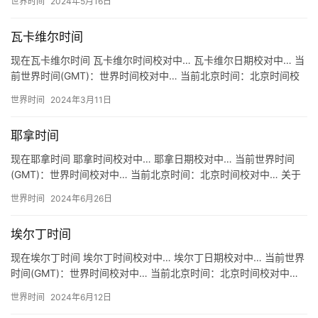
世界时间
2024年5月16日
瓦卡维尔时间
现在瓦卡维尔时间 瓦卡维尔时间校对中… 瓦卡维尔日期校对中… 当
前世界时间(GMT)：世界时间校对中… 当前北京时间：北京时间校
对中… 关于瓦卡维尔时间 地区：美国 瓦卡维尔 时区…
世界时间
2024年3月11日
耶拿时间
现在耶拿时间 耶拿时间校对中… 耶拿日期校对中… 当前世界时间
(GMT)：世界时间校对中… 当前北京时间：北京时间校对中… 关于
耶拿时间 地区：德国 耶拿 Jena 时区：UTC/…
世界时间
2024年6月26日
埃尔丁时间
现在埃尔丁时间 埃尔丁时间校对中… 埃尔丁日期校对中… 当前世界
时间(GMT)：世界时间校对中… 当前北京时间：北京时间校对中…
关于埃尔丁时间 地区：德国 埃尔丁 Erding …
世界时间
2024年6月12日