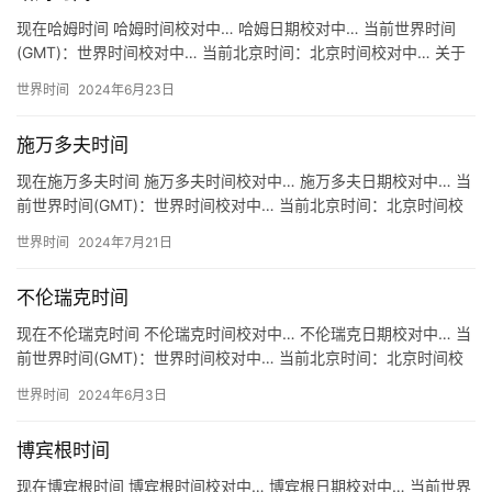
现在哈姆时间 哈姆时间校对中… 哈姆日期校对中… 当前世界时间
(GMT)：世界时间校对中… 当前北京时间：北京时间校对中… 关于
哈姆时间 地区：德国 哈姆 Hamm 时区：UTC/…
世界时间
2024年6月23日
施万多夫时间
现在施万多夫时间 施万多夫时间校对中… 施万多夫日期校对中… 当
前世界时间(GMT)：世界时间校对中… 当前北京时间：北京时间校
对中… 关于施万多夫时间 地区：德国 施万多夫 Sc…
世界时间
2024年7月21日
不伦瑞克时间
现在不伦瑞克时间 不伦瑞克时间校对中… 不伦瑞克日期校对中… 当
前世界时间(GMT)：世界时间校对中… 当前北京时间：北京时间校
对中… 关于不伦瑞克时间 地区：德国 不伦瑞克 Br…
世界时间
2024年6月3日
博宾根时间
现在博宾根时间 博宾根时间校对中… 博宾根日期校对中… 当前世界