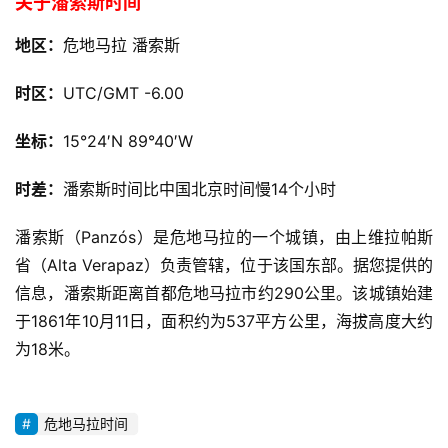
关于潘索斯时间
地区：
危地马拉
潘索斯
时区：
UTC/GMT -6.00
坐标：
15°24′N 89°40′W
时差：
潘索斯时间比中国北京时间慢14个小时
潘索斯（Panzós）是危地马拉的一个城镇，由上维拉帕斯
省（Alta Verapaz）负责管辖，位于该国东部。据您提供的
信息，潘索斯距离首都危地马拉市约290公里。该城镇始建
于1861年10月11日，面积约为537平方公里，海拔高度大约
为18米。
危地马拉时间