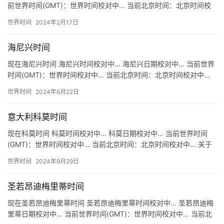
前世界时间(GMT)：世界时间校对中… 当前北京时间：北京时间校
对中… 关于艾尔帕索时间 地区：美国 艾尔帕索 时区…
世界时间
2024年2月17日
海尼兴时间
现在海尼兴时间 海尼兴时间校对中… 海尼兴日期校对中… 当前世界
时间(GMT)：世界时间校对中… 当前北京时间：北京时间校对中…
关于海尼兴时间 地区：德国 海尼兴 Hainich…
世界时间
2024年6月22日
意大利科莫时间
现在科莫时间 科莫时间校对中… 科莫日期校对中… 当前世界时间
(GMT)：世界时间校对中… 当前北京时间：北京时间校对中… 关于
科莫时间 地区：意大利 科莫 Como 时区：UTC…
世界时间
2024年9月29日
圣若昂迪梅里蒂时间
现在圣若昂迪梅里蒂时间 圣若昂迪梅里蒂时间校对中… 圣若昂迪梅
里蒂日期校对中… 当前世界时间(GMT)：世界时间校对中… 当前北