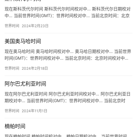
现在斯科茨代尔时间 斯科茨代尔时间校对中… 斯科茨代尔日期校对
中… 当前世界时间(GMT)：世界时间校对中… 当前北京时间：北京
时间校对中… 关于斯科茨代尔时间 地区：美国 斯科茨…
世界时间
2024年2月23日
美国奥马哈时间
现在奥马哈时间 奥马哈时间校对中… 奥马哈日期校对中… 当前世界
时间(GMT)：世界时间校对中… 当前北京时间：北京时间校对中…
关于奥马哈时间 地区：美国 奥马哈 Omaha 时…
世界时间
2024年2月18日
阿尔巴尤利亚时间
现在阿尔巴尤利亚时间 阿尔巴尤利亚时间校对中… 阿尔巴尤利亚日
期校对中… 当前世界时间(GMT)：世界时间校对中… 当前北京时
间：北京时间校对中… 关于阿尔巴尤利亚时间 地区：罗马…
世界时间
2024年11月1日
楠帕时间
现在楠帕时间 楠帕时间校对中… 楠帕日期校对中… 当前世界时间