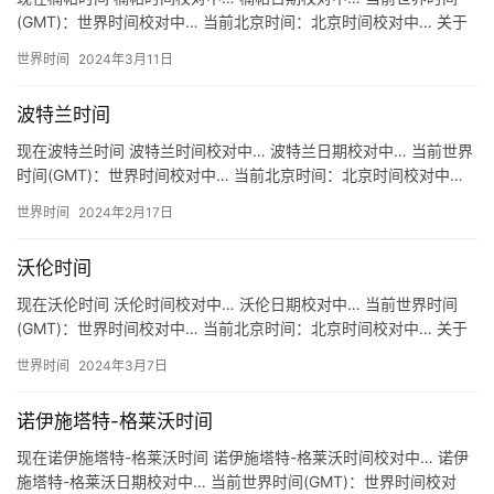
(GMT)：世界时间校对中… 当前北京时间：北京时间校对中… 关于
楠帕时间 地区：美国 楠帕 时区：UTC/GMT -…
世界时间
2024年3月11日
波特兰时间
现在波特兰时间 波特兰时间校对中… 波特兰日期校对中… 当前世界
时间(GMT)：世界时间校对中… 当前北京时间：北京时间校对中…
关于波特兰时间 地区：美国 波特兰 Portlan…
世界时间
2024年2月17日
沃伦时间
现在沃伦时间 沃伦时间校对中… 沃伦日期校对中… 当前世界时间
(GMT)：世界时间校对中… 当前北京时间：北京时间校对中… 关于
沃伦时间 地区：美国 沃伦 时区：UTC/GMT -…
世界时间
2024年3月7日
诺伊施塔特-格莱沃时间
现在诺伊施塔特-格莱沃时间 诺伊施塔特-格莱沃时间校对中… 诺伊
施塔特-格莱沃日期校对中… 当前世界时间(GMT)：世界时间校对