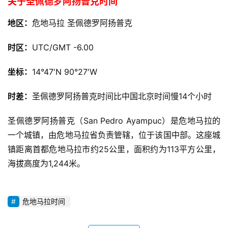
关于圣佩德罗阿扬普克时间
地区：
危地马拉
圣佩德罗阿扬普克
时区：
UTC/GMT -6.00
坐标：
14°47′N 90°27′W
时差：
圣佩德罗阿扬普克时间比中国北京时间慢14个小时
圣佩德罗阿扬普克（San Pedro Ayampuc）是危地马拉的
一个城镇，由危地马拉省负责管辖，位于该国中部。这座城
镇距离首都危地马拉市约25公里，面积约为113平方公里，
海拔高度为1,244米。
危地马拉时间