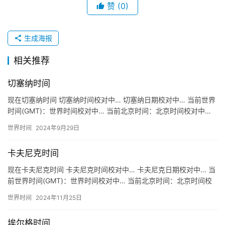
赞
(0)
生成海报
相关推荐
切塞纳时间
现在切塞纳时间 切塞纳时间校对中… 切塞纳日期校对中… 当前世界
时间(GMT)：世界时间校对中… 当前北京时间：北京时间校对中…
关于切塞纳时间 地区：意大利 切塞纳 Cesena…
世界时间
2024年9月29日
卡夫尼克时间
现在卡夫尼克时间 卡夫尼克时间校对中… 卡夫尼克日期校对中… 当
前世界时间(GMT)：世界时间校对中… 当前北京时间：北京时间校
对中… 关于卡夫尼克时间 地区：罗马尼亚 卡夫尼克 …
世界时间
2024年11月25日
埃尔格时间