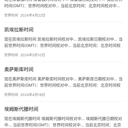
时间(GMT)：世界时间校对中… 当前北京时间：北京时间校对中…
关于瓜鲁雅时间 地区：巴西 瓜鲁雅 时区：UTC/…
世界时间
2024年4月22日
凯埃拉斯时间
现在凯埃拉斯时间 凯埃拉斯时间校对中… 凯埃拉斯日期校对中… 当
前世界时间(GMT)：世界时间校对中… 当前北京时间：北京时间校
对中… 关于凯埃拉斯时间 地区：巴西 凯埃拉斯 Ca…
世界时间
2024年5月10日
奥萨斯库时间
现在奥萨斯库时间 奥萨斯库时间校对中… 奥萨斯库日期校对中… 当
前世界时间(GMT)：世界时间校对中… 当前北京时间：北京时间校
对中… 关于奥萨斯库时间 地区：巴西 奥萨斯库 时区…
世界时间
2024年4月18日
埃姆斯代滕时间
现在埃姆斯代滕时间 埃姆斯代滕时间校对中… 埃姆斯代滕日期校对
中… 当前世界时间(GMT)：世界时间校对中… 当前北京时间：北京