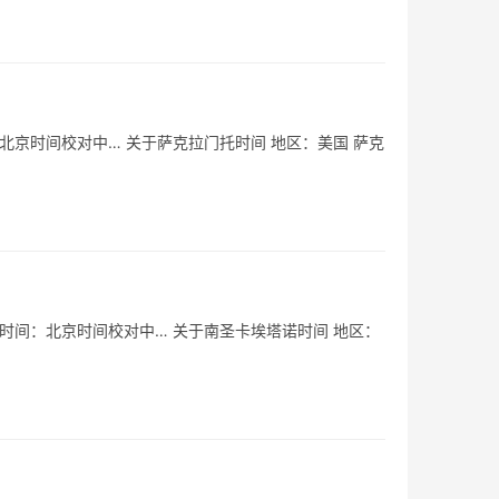
北京时间校对中… 关于萨克拉门托时间 地区：美国 萨克
京时间：北京时间校对中… 关于南圣卡埃塔诺时间 地区：