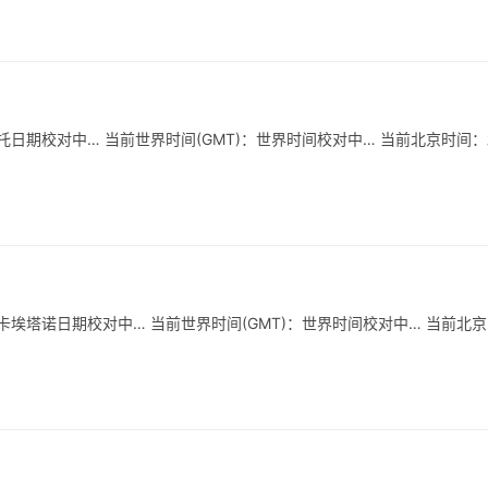
日期校对中… 当前世界时间(GMT)：世界时间校对中… 当前北京时间：
卡埃塔诺日期校对中… 当前世界时间(GMT)：世界时间校对中… 当前北