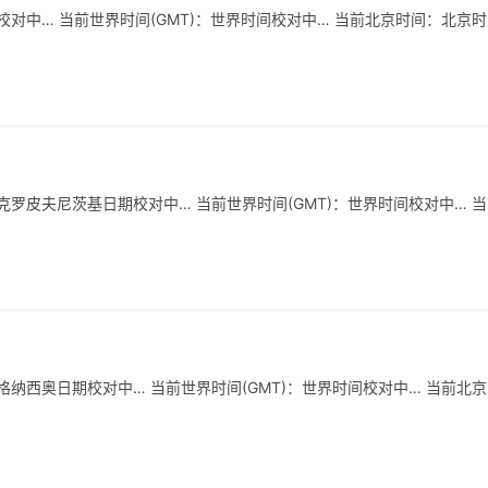
对中… 当前世界时间(GMT)：世界时间校对中… 当前北京时间：北京时
克罗皮夫尼茨基日期校对中… 当前世界时间(GMT)：世界时间校对中… 
格纳西奥日期校对中… 当前世界时间(GMT)：世界时间校对中… 当前北