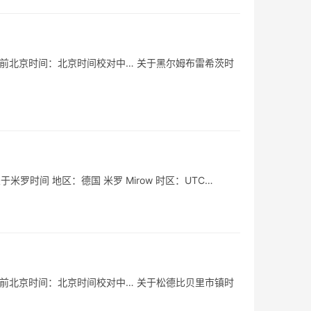
当前北京时间：北京时间校对中… 关于黑尔姆布雷希茨时
罗时间 地区：德国 米罗 Mirow 时区：UTC…
当前北京时间：北京时间校对中… 关于松德比贝里市镇时