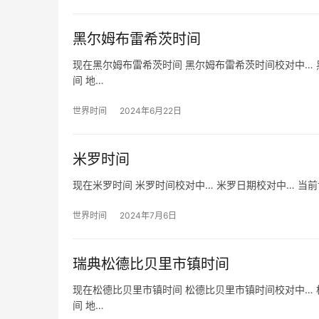
黑尔姆布雷希茨时间
现在黑尔姆布雷希茨时间 黑尔姆布雷希茨时间校对中… 
间 地…
世界时间
2024年6月22日
米罗时间
现在米罗时间 米罗时间校对中… 米罗日期校对中… 当前世
世界时间
2024年7月6日
瑞典松德比贝里市镇时间
现在松德比贝里市镇时间 松德比贝里市镇时间校对中… 
间 地…