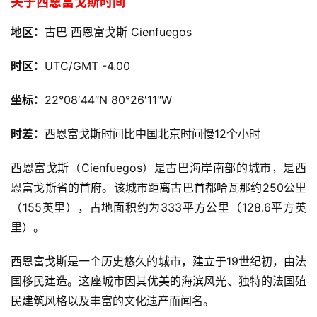
关于西恩富戈斯时间
地区：
古巴
西恩富戈斯 Cienfuegos
时区：
UTC/GMT -4.00
坐标：
22°08′44″N
80°26′11″W
时差：
西恩富戈斯时间比中国北京时间慢12个小时
西恩富戈斯（Cienfuegos）是古巴海岸南部的城市，是西
恩富戈斯省的首府。该城市距离古巴首都哈瓦那约250公里
（155英里），占地面积约为333平方公里（128.6平方英
里）。
西恩富戈斯是一个历史悠久的城市，建立于19世纪初，由法
国移民建造。这座城市因其优美的海滨风光、独特的法国殖
民建筑风格以及丰富的文化遗产而闻名。