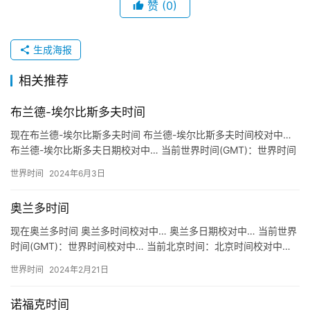
赞
(0)
生成海报
相关推荐
布兰德-埃尔比斯多夫时间
现在布兰德-埃尔比斯多夫时间 布兰德-埃尔比斯多夫时间校对中…
布兰德-埃尔比斯多夫日期校对中… 当前世界时间(GMT)：世界时间
校对中… 当前北京时间：北京时间校对中… 关于布兰…
世界时间
2024年6月3日
奥兰多时间
现在奥兰多时间 奥兰多时间校对中… 奥兰多日期校对中… 当前世界
时间(GMT)：世界时间校对中… 当前北京时间：北京时间校对中…
关于奥兰多时间 地区：美国 奥兰多 Orlando…
世界时间
2024年2月21日
诺福克时间