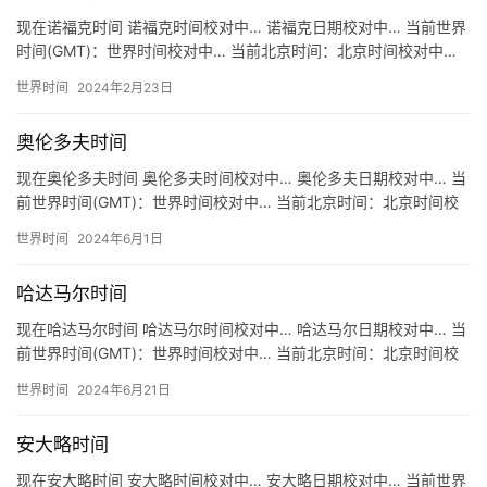
现在诺福克时间 诺福克时间校对中… 诺福克日期校对中… 当前世界
时间(GMT)：世界时间校对中… 当前北京时间：北京时间校对中…
关于诺福克时间 地区：美国 诺福克 City of…
世界时间
2024年2月23日
奥伦多夫时间
现在奥伦多夫时间 奥伦多夫时间校对中… 奥伦多夫日期校对中… 当
前世界时间(GMT)：世界时间校对中… 当前北京时间：北京时间校
对中… 关于奥伦多夫时间 地区：德国 奥伦多夫 Au…
世界时间
2024年6月1日
哈达马尔时间
现在哈达马尔时间 哈达马尔时间校对中… 哈达马尔日期校对中… 当
前世界时间(GMT)：世界时间校对中… 当前北京时间：北京时间校
对中… 关于哈达马尔时间 地区：德国 哈达马尔 Ha…
世界时间
2024年6月21日
安大略时间
现在安大略时间 安大略时间校对中… 安大略日期校对中… 当前世界