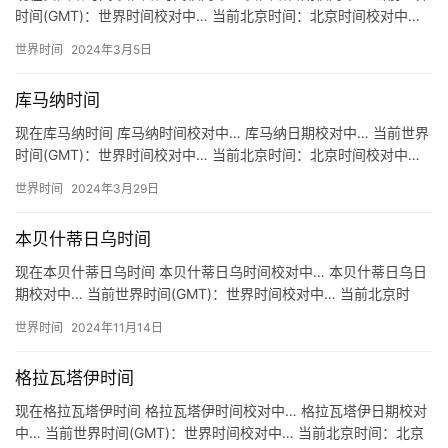
时间(GMT)：世界时间校对中… 当前北京时间：北京时间校对中…
关于安大略时间 地区：美国 安大略 City of…
世界时间
2024年3月5日
库马纳时间
现在库马纳时间 库马纳时间校对中… 库马纳日期校对中… 当前世界
时间(GMT)：世界时间校对中… 当前北京时间：北京时间校对中…
关于库马纳时间 地区：委内瑞拉 库马纳 Cuman…
世界时间
2024年3月29日
本贝什蒂日乌时间
现在本贝什蒂日乌时间 本贝什蒂日乌时间校对中… 本贝什蒂日乌日
期校对中… 当前世界时间(GMT)：世界时间校对中… 当前北京时
间：北京时间校对中… 关于本贝什蒂日乌时间 地区：罗马…
世界时间
2024年11月14日
格拉瓦塔伊时间
现在格拉瓦塔伊时间 格拉瓦塔伊时间校对中… 格拉瓦塔伊日期校对
中… 当前世界时间(GMT)：世界时间校对中… 当前北京时间：北京