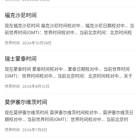
福克沙尼时间
现在福克沙尼时间 福克沙尼时间校对中… 福克沙尼日期校对中… 当
前世界时间(GMT)：世界时间校对中… 当前北京时间：北京时间校
对中… 关于福克沙尼时间 地区：罗马尼亚 福克沙尼 …
世界时间
2024年10月29日
瑞士蒙泰时间
现在蒙泰时间 蒙泰时间校对中… 蒙泰日期校对中… 当前世界时间
(GMT)：世界时间校对中… 当前北京时间：北京时间校对中… 关于
蒙泰时间 地区：瑞士 蒙泰 Monthey 时区：U…
世界时间
2024年9月10日
莫伊塞尔维茨时间
现在莫伊塞尔维茨时间 莫伊塞尔维茨时间校对中… 莫伊塞尔维茨日
期校对中… 当前世界时间(GMT)：世界时间校对中… 当前北京时
间：北京时间校对中… 关于莫伊塞尔维茨时间 地区：德国…
世界时间
2024年7月6日