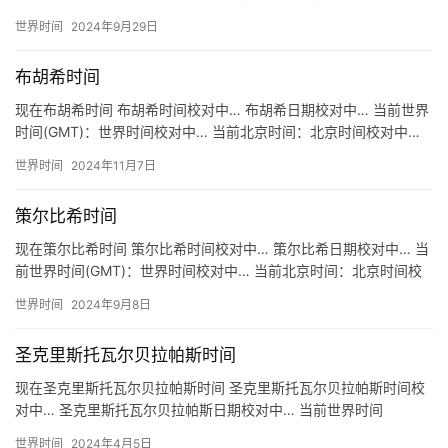
关于佩萨罗时间 地区：意大利 佩萨罗 Pesaro…
世界时间
2024年9月29日
布胡希时间
现在布胡希时间 布胡希时间校对中… 布胡希日期校对中… 当前世界
时间(GMT)：世界时间校对中… 当前北京时间：北京时间校对中…
关于布胡希时间 地区：罗马尼亚 布胡希 时区：UT…
世界时间
2024年11月7日
策尔比希时间
现在策尔比希时间 策尔比希时间校对中… 策尔比希日期校对中… 当
前世界时间(GMT)：世界时间校对中… 当前北京时间：北京时间校
对中… 关于策尔比希时间 地区：德国 策尔比希 Zö…
世界时间
2024年9月8日
圣克里斯托瓦尔贝拉帕斯时间
现在圣克里斯托瓦尔贝拉帕斯时间 圣克里斯托瓦尔贝拉帕斯时间校
对中… 圣克里斯托瓦尔贝拉帕斯日期校对中… 当前世界时间
(GMT)：世界时间校对中… 当前北京时间：北京时间校对中… 关…
世界时间
2024年4月5日