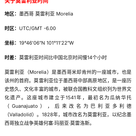
关于莫雷利亚时间
地区：
墨西哥 莫雷利亚 Morelia
时区：
UTC/GMT -6.00
坐标：
19°46′06″N
101°11′22″W
时差：
莫雷利亚时间比中国北京时间慢14个小时
莫雷利亚（Morelia）是墨西哥米却肯州的一座城市，也是
该州的首府。莫雷利亚位于墨西哥中部高原地区，是一座历
史悠久、文化丰富的城市，被联合国教科文组织列为世界文
化遗产。这座城市建立于1541年，最初名为瓜纳华托
（Guanajuato），后来改名为巴利亚多利德
（Valladolid）。1828年，城市改名为莫雷利亚，以纪念墨
西哥独立战争英雄何塞·玛丽亚·莫雷洛斯。