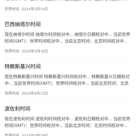
关于海岸城时间 地区：乌拉圭 海岸城 时区：UTC…
世界时间
2024年5月14日
巴西纳塔尔时间
现在纳塔尔时间 纳塔尔时间校对中… 纳塔尔日期校对中… 当前世界
时间(GMT)：世界时间校对中… 当前北京时间：北京时间校对中…
关于纳塔尔时间 地区：巴西 纳塔尔 Natal 时…
世界时间
2024年4月18日
特赖斯基兴时间
现在特赖斯基兴时间 特赖斯基兴时间校对中… 特赖斯基兴日期校对
中… 当前世界时间(GMT)：世界时间校对中… 当前北京时间：北京
时间校对中… 关于特赖斯基兴时间 地区：奥地利 特赖…
世界时间
2024年9月13日
波佐利时间
现在波佐利时间 波佐利时间校对中… 波佐利日期校对中… 当前世界
时间(GMT)：世界时间校对中… 当前北京时间：北京时间校对中…
关于波佐利时间 地区：意大利 波佐利 Pozzuo…
世界时间
2024年9月29日