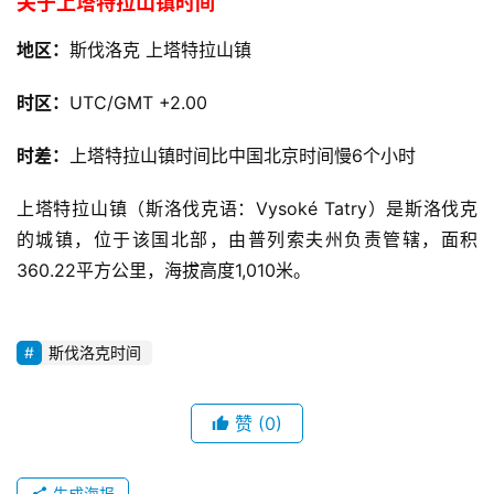
关于上塔特拉山镇时间
地区：
斯伐洛克 上塔特拉山镇
时区：
UTC/GMT +2.00
时差：
上塔特拉山镇时间比中国北京时间慢6个小时
上塔特拉山镇（斯洛伐克语：
Vysoké Tatry
）是斯洛伐克
的城镇，位于该国北部，由普列索夫州负责管辖，面积
360.22平方公里，海拔高度1,010米。
斯伐洛克时间
赞
(0)
生成海报