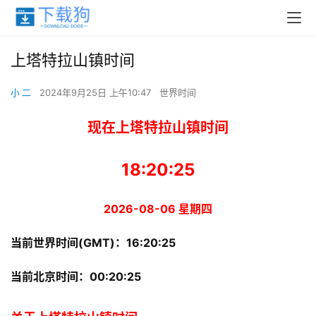
上塔特拉山镇时间
小 二
2024年9月25日 上午10:47
世界时间
现在上塔特拉山镇时间
18:20:25
2026-08-06 星期四
当前世界时间(GMT)：
16:20:25
当前北京时间：
00:20:25