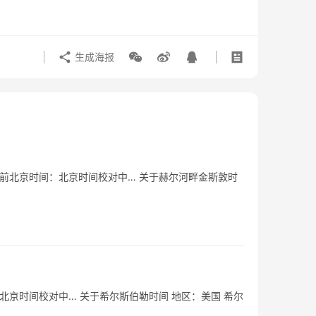
生成海报
当前北京时间：北京时间校对中… 关于赫尔河畔金斯敦时
北京时间校对中… 关于希尔斯伯勒时间 地区：美国 希尔