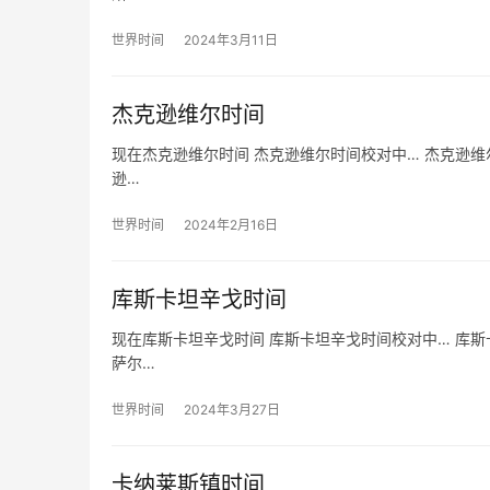
世界时间
2024年3月11日
杰克逊维尔时间
现在杰克逊维尔时间 杰克逊维尔时间校对中… 杰克逊维尔
逊…
世界时间
2024年2月16日
库斯卡坦辛戈时间
现在库斯卡坦辛戈时间 库斯卡坦辛戈时间校对中… 库斯
萨尔…
世界时间
2024年3月27日
卡纳莱斯镇时间