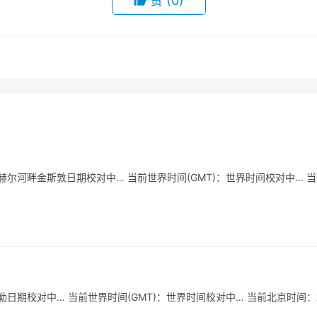
赞
(0)
赫尔河畔金斯敦日期校对中… 当前世界时间(GMT)：世界时间校对中… 
日期校对中… 当前世界时间(GMT)：世界时间校对中… 当前北京时间：