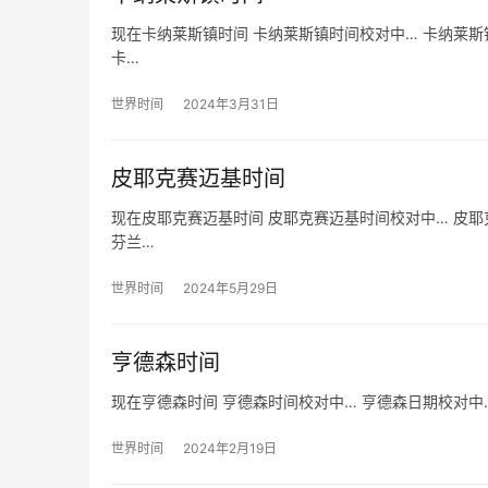
现在卡纳莱斯镇时间 卡纳莱斯镇时间校对中… 卡纳莱斯
卡…
世界时间
2024年3月31日
皮耶克赛迈基时间
现在皮耶克赛迈基时间 皮耶克赛迈基时间校对中… 皮耶
芬兰…
世界时间
2024年5月29日
亨德森时间
现在亨德森时间 亨德森时间校对中… 亨德森日期校对中…
世界时间
2024年2月19日