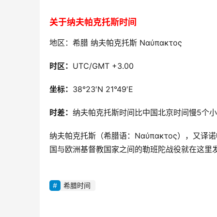
关于纳夫帕克托斯时间
地区：希腊 纳夫帕克托斯 Ναύπακτος
时区：
UTC/GMT +3.00
坐标：
38°23′N
21°49′E
时差：
纳夫帕克托斯时间比中国北京时间慢5个
纳夫帕克托斯（希腊语：
Ναύπακτος
），又译诺
国与欧洲基督教国家之间的勒班陀战役就在这里发
希腊时间